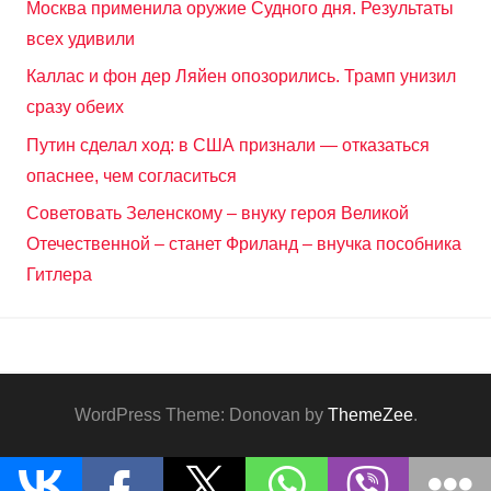
Москва применила оружие Судного дня. Результаты
всех удивили
Каллас и фон дер Ляйен опозорились. Трамп унизил
сразу обеих
Путин сделал ход: в США признали — отказаться
опаснее, чем согласиться
Советовать Зеленскому – внуку героя Великой
Отечественной – станет Фриланд – внучка пособника
Гитлера
WordPress Theme: Donovan by
ThemeZee
.