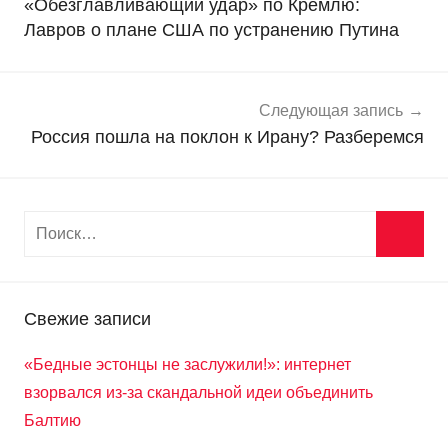
«Обезглавливающий удар» по Кремлю:
в
записям
Лавров о плане США по устранению Путина
о
с
т
и
Следующая запись
Россия пошла на поклон к Ирану? Разберемся
Свежие записи
«Бедные эстонцы не заслужили!»: интернет
взорвался из-за скандальной идеи объединить
Балтию