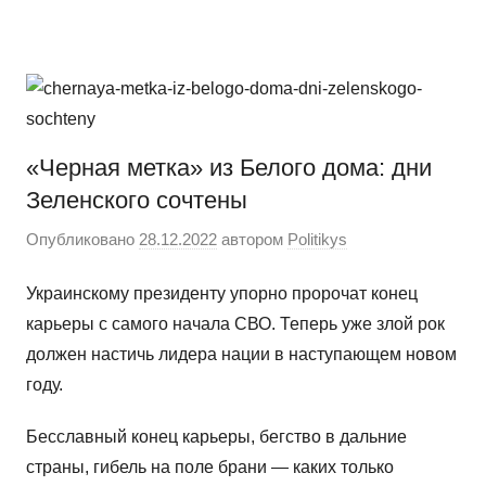
Перейти
Новости
Ещё
к
один
содержимому
сайт
на
WordPress
«Черная метка» из Белого дома: дни
Зеленского сочтены
Опубликовано
28.12.2022
автором
Politikys
Украинскому президенту упорно пророчат конец
карьеры с самого начала СВО. Теперь уже злой рок
должен настичь лидера нации в наступающем новом
году.
Бесславный конец карьеры, бегство в дальние
страны, гибель на поле брани — каких только