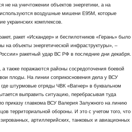
я не на уничтожении объектов энергетики, а на
о используются воздушные мишени Е95М, которые
ие украинских комплексов.
ракет, ракет «Искандер» и беспилотников «Герань» было
ы на объекты энергетической инфраструктуры», –
оссии» ракетный удар ВС РФ в последние дни декабря.
в, а также поражаются районы сосредоточения боевой
свои плоды. На линии соприкосновения дела у ВСУ
, где штурмовые отряды ЧВК «Вагнер» в буквальном
ытается выправить ситуацию, перебрасывая туда
 по приказу главкома ВСУ Валерия Залужного на линию
в территориальной обороны. И это с учетом того, что
низированных, артиллерийских, танковых и авиационных