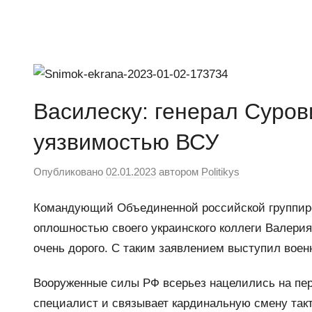
Перейти
к
Ещё
Новости
содержимому
один
сайт
на
Василеску: генерал Суров
WordPress
уязвимостью ВСУ
Опубликовано
02.01.2023
автором
Politikys
Командующий Объединенной российской группиро
оплошностью своего украинского коллеги Валери
очень дорого. С таким заявлением выступил воен
Вооруженные силы РФ всерьез нацелились на пер
специалист и связывает кардинальную смену так