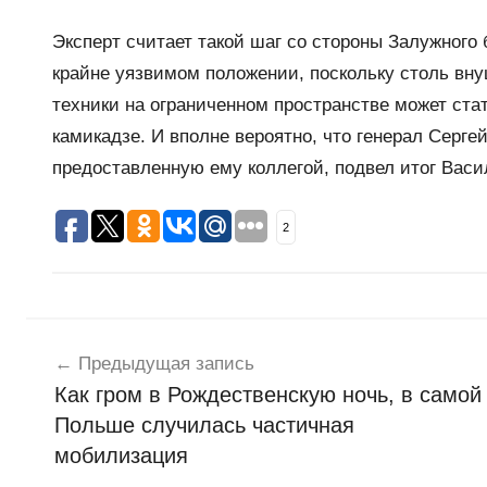
Эксперт считает такой шаг со стороны Залужного
крайне уязвимом положении, поскольку столь вн
техники на ограниченном пространстве может ста
камикадзе. И вполне вероятно, что генерал Серге
предоставленную ему коллегой, подвел итог Васи
2
Навигация
Н
о
Предыдущая запись
по
в
Как гром в Рождественскую ночь, в самой
записям
о
Польше случилась частичная
с
мобилизация
т