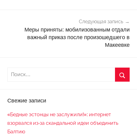
записям
о
с
т
Следующая запись
и
Меры приняты: мобилизованным отдали
важный приказ после произошедшего в
Макеевке
Свежие записи
«Бедные эстонцы не заслужили!»: интернет
взорвался из-за скандальной идеи объединить
Балтию