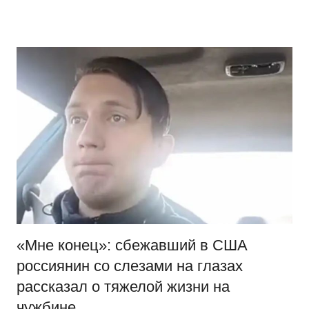
Перейти
Новости
Ещё
к
один
содержимому
сайт
на
WordPress
«Мне конец»: сбежавший в США
россиянин со слезами на глазах
рассказал о тяжелой жизни на
чужбине