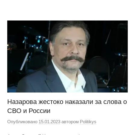
Перейти
Новости
Ещё
к
один
содержимому
сайт
на
WordPress
Назарова жестоко наказали за слова о
СВО и России
Опубликовано
15.01.2023
автором
Politikys