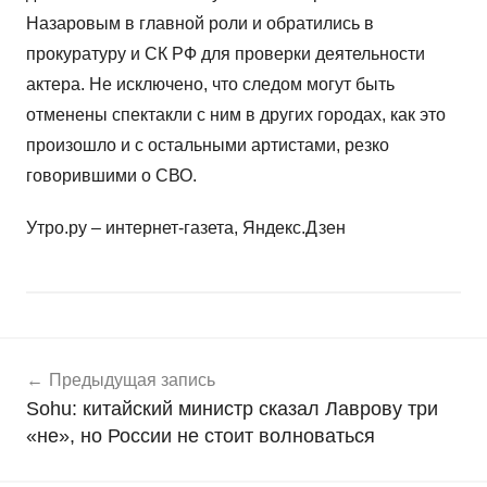
Назаровым в главной роли и обратились в
прокуратуру и СК РФ для проверки деятельности
актера. Не исключено, что следом могут быть
отменены спектакли с ним в других городах, как это
произошло и с остальными артистами, резко
говорившими о СВО.
Утро.ру – интернет-газета, Яндекс.Дзен
Навигация
Н
Предыдущая запись
о
по
Sohu: китайский министр сказал Лаврову три
в
записям
«не», но России не стоит волноваться
о
с