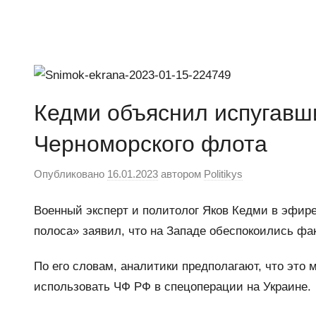
Перейти
к
Ещё
Новости
содержимому
один
сайт
на
Кедми объяснил испугавши
WordPress
Черноморского флота
Опубликовано
16.01.2023
автором
Politikys
Военный эксперт и политолог Яков Кедми в эфире
полоса» заявил, что на Западе обеспокоились фа
По его словам, аналитики предполагают, что это 
использовать ЧФ РФ в спецоперации на Украине.