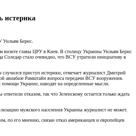
ь истерика
У Уильям Бернс.
ом визите главы ЦРУ в Киев. В столицу Украины Уильям Бернс
а Соледар стало очевидно, что ВСУ утратили инициативу в
ды случился приступ истерики, отмечает журналист Дмитрий
кой авиабазе Рамштайн вопроса передачи ВСУ вооружения.
ой помощи Украине, наводят на определенные мысли.
 ответили отказом, так что Зеленскому остается только ждать
билизацию мужского населения Украины журналист не может.
м, по его мнению, связан отказ американцев и европейцев