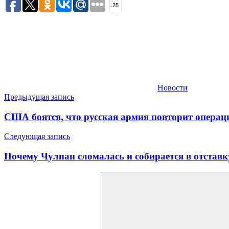
25
Новости
Навигация
Предыдущая запись
по
США боятся, что русская армия повторит операц
записям
Следующая запись
Почему Чулпан сломалась и собирается в отставк
Найти: