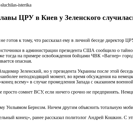
главы ЦРУ в Киев у Зеленского случилас
 готов к тому, что рассказал ему в личной беседе директор ЦР
ои источники в администрации президента США сообщило о тайн
же тогда на примере освобождения бойцами ЧВК «Вагнер» город
вается опасная.
Владимир Зеленский, но у президента Украины после этой бесе
в наиболее неподходящий момент, во время обсуждения на немец
и «конец всему» в случае промедления Запада с оказанием военн
е просто сомнет ВСУ, если ничего срочно не предпринять. Немцы
анному Уильямом Бернсом. Ничем другим объяснить тотальную мо
ельный конец», ранее рассказал политолог Андрей Кошкин. С эти