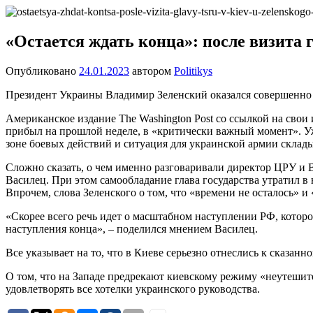
Перейти
Новости
Ещё
к
один
содержимому
«Остается ждать конца»: после визита 
сайт
на
Опубликовано
24.01.2023
автором
Politikys
WordPress
Президент Украины Владимир Зеленский оказался совершенно не
Американское издание The Washington Post со ссылкой на св
прибыл на прошлой неделе, в «критически важный момент». У
зоне боевых действий и ситуация для украинской армии склады
Сложно сказать, о чем именно разговаривали директор ЦРУ и 
Василец. При этом самообладание глава государства утратил 
Впрочем, слова Зеленского о том, что «времени не осталось» 
«Скорее всего речь идет о масштабном наступлении РФ, которо
наступления конца», – поделился мнением Василец.
Все указывает на то, что в Киеве серьезно отнеслись к сказ
О том, что на Западе предрекают киевскому режиму «неутешит
удовлетворять все хотелки украинского руководства.