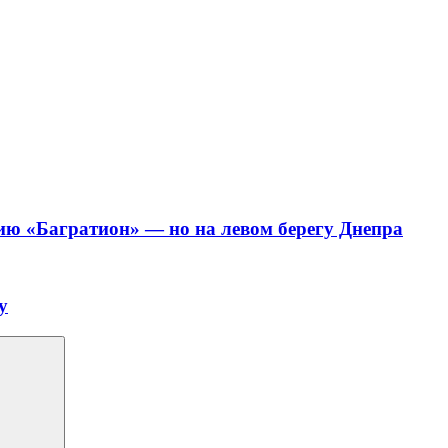
ию «Багратион» — но на левом берегу Днепра
у