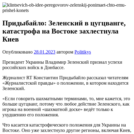
Перейти
Новости
Ещё
к
один
содержимому
сайт
Придыбайло: Зеленский в цугцванге,
на
катастрофа на Востоке захлестнула
WordPress
Киев
Опубликовано
28.01.2023
автором
Politikys
Президент Украины Владимир Зеленский признал успехи
российских войск в Донбассе.
Журналист RT Константин Придыбайло рассказал читателям
«Журналистской правды» о положении, в котором находится
Зеленский.
«Если говорить шахматными терминами, то, мне кажется, это
больше цугцванг, потому что любое действие Зеленского, как
игрока на военной «шахматной доске» ведёт только к
ухудшению его положения.
Что касается катастрофического положения для Украины на
Востоке. Оно уже захлестнуло другие регионы, включая Киев,