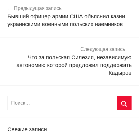
Навигация
Н
Предыдущая запись
о
по
Бывший офицер армии США объяснил казни
в
записям
украинскими военными польских наемников
о
с
т
и
Следующая запись
Что за польская Силезия, независимую
автономию которой предложил поддержать
Кадыров
Свежие записи