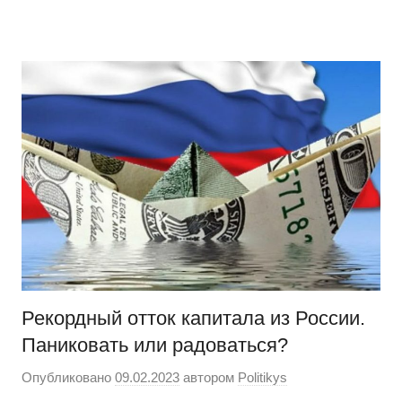
Перейти
Новости
Ещё
к
один
содержимому
сайт
на
WordPress
Рекордный отток капитала из России.
Паниковать или радоваться?
Опубликовано
09.02.2023
автором
Politikys