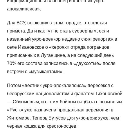
информационный власовец и «вестник укро-
апокалипсиса».
Для ВСУ, воюющих в этом городке, это плохая
примета. Да и как тут не стать суеверным, если
названный укро-военкор недавно снял репортаж в
селе Ивановское о «хероях» отряда погранцов,
приписанных в Луганщине, а на следующий день
70% его состава записались в «двухсотые» после
встречи с «музыкантами».
Потом «вестник укро-апокалипсиса» пересекся с
белорусским националистом и фанатом Тихоновской
— Обломовым, и с этим бойцом нацбата с позывным
«Русiк» уже назначена прощальная церемония в
Житомире. Теперь Бутусов для укро-вояк хуже, чем
черная кошка для крестоносцев.