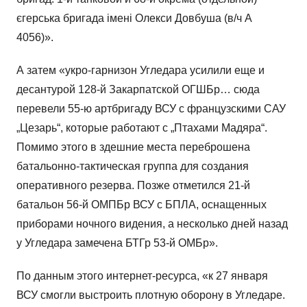
єгерська бригада імені Олекси Довбуша (в/ч А
4056)».
А затем «укро-гарнизон Угледара усилили еще и
десантурой 128-й Закарпатской ОГШБр… сюда
перевели 55-ю артбригаду ВСУ с французскими САУ
„Цезарь“, которые работают с „Птахами Мадяра“.
Помимо этого в здешние места переброшена
батальонно-тактическая группа для создания
оперативного резерва. Позже отметился 21-й
батальон 56-й ОМПБр ВСУ с БПЛА, оснащенных
приборами ночного видения, а несколько дней назад
у Угледара замечена БТГр 53-й ОМБр».
По данным этого интернет-ресурса, «к 27 января
ВСУ смогли выстроить плотную оборону в Угледаре.