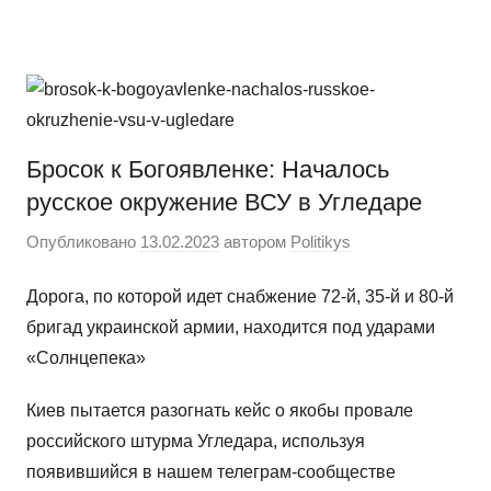
Перейти
Новости
Ещё
к
один
содержимому
сайт
на
WordPress
Бросок к Богоявленке: Началось
русское окружение ВСУ в Угледаре
Опубликовано
13.02.2023
автором
Politikys
Дорога, по которой идет снабжение 72-й, 35-й и 80-й
бригад украинской армии, находится под ударами
«Солнцепека»
Киев пытается разогнать кейс о якобы провале
российского штурма Угледара, используя
появившийся в нашем телеграм-сообществе