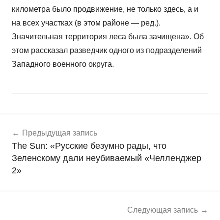
километра было продвижение, не только здесь, а и
на всех участках (в этом районе — ред.).
Значительная территория леса была зачищена». Об
этом рассказал разведчик одного из подразделений
Западного военного округа.
Навигация
Н
Предыдущая запись
о
по
The Sun: «Русские безумно рады, что
в
записям
Зеленскому дали неубиваемый «Челленджер
о
2»
с
т
и
Следующая запись