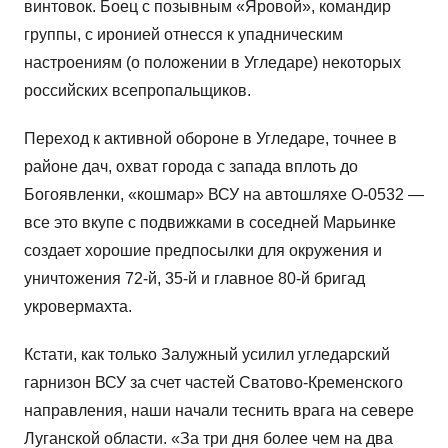
винтовок. Боец с позывным «Яровой», командир
группы, с иронией отнесся к упадническим
настроениям (о положении в Угледаре) некоторых
российских всепропальщиков.
Переход к активной обороне в Угледаре, точнее в
районе дач, охват города с запада вплоть до
Богоявленки, «кошмар» ВСУ на автошляхе О-0532 —
все это вкупе с подвижками в соседней Марьинке
создает хорошие предпосылки для окружения и
уничтожения 72-й, 35-й и главное 80-й бригад
укровермахта.
Кстати, как только Залужный усилил угледарский
гарнизон ВСУ за счет частей Сватово-Кременского
направления, наши начали теснить врага на севере
Луганской области. «За три дня более чем на два