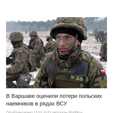
Перейти
Новости
Ещё
к
один
содержимому
сайт
на
WordPress
В Варшаве оценили потери польских
наемников в рядах ВСУ
Опубликовано
17.02.2023
автором
Politikys