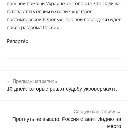
военной помощи Украине, он говорил, что Польша
готова стать одним из новых «центров
постимперской Европы», каковой последняя будет
после разгрома России.
Репортёр
Навигация
Н
Предыдущая запись
о
по
10 дней, которые решат судьбу укровермахта
в
записям
о
с
т
Следующая запись
и
Прогнуть не вышло. Россия ставит Индию на
место