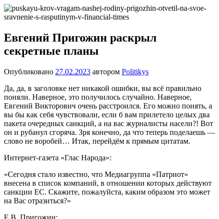
Перейти
Новости
Ещё
к
один
содержимому
сайт
Евгений Пригожин раскрыл
на
секретные планы
WordPress
Опубликовано
27.02.2023
автором
Politikys
Да, да, в заголовке нет никакой ошибки, вы всё правильно
поняли. Наверное, это получилось случайно. Наверное,
Евгений Викторович очень расстроился. Его можно понять, а
вы бы как себя чувствовали, если б вам прилетело целых два
пакета очередных санкций, а на вас журналисты насели?! Вот
он и рубанул сгоряча. Зря конечно, да что теперь поделаешь —
слово не воробей… Итак, перейдём к прямым цитатам.
Интернет-газета «Глас Народа»:
«Сегодня стало известно, что Медиагруппа «Патриот»
внесена в список компаний, в отношении которых действуют
санкции ЕС. Скажите, пожалуйста, каким образом это может
на Вас отразиться?»
Е.В. Пригожин: