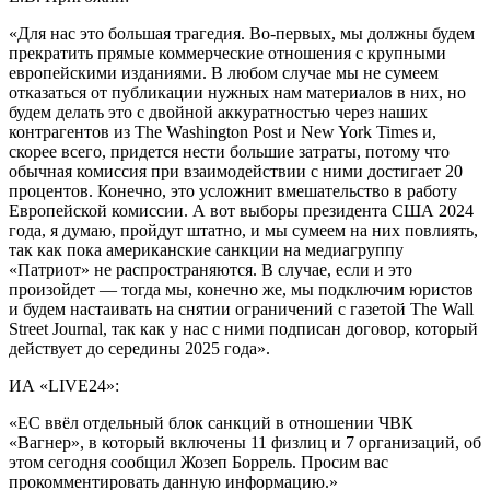
«Для нас это большая трагедия. Во-первых, мы должны будем
прекратить прямые коммерческие отношения с крупными
европейскими изданиями. В любом случае мы не сумеем
отказаться от публикации нужных нам материалов в них, но
будем делать это с двойной аккуратностью через наших
контрагентов из The Washington Post и New York Times и,
скорее всего, придется нести большие затраты, потому что
обычная комиссия при взаимодействии с ними достигает 20
процентов. Конечно, это усложнит вмешательство в работу
Европейской комиссии. А вот выборы президента США 2024
года, я думаю, пройдут штатно, и мы сумеем на них повлиять,
так как пока американские санкции на медиагруппу
«Патриот» не распространяются. В случае, если и это
произойдет — тогда мы, конечно же, мы подключим юристов
и будем настаивать на снятии ограничений с газетой The Wall
Street Journal, так как у нас с ними подписан договор, который
действует до середины 2025 года».
ИА «LIVE24»:
«ЕС ввёл отдельный блок санкций в отношении ЧВК
«Вагнер», в который включены 11 физлиц и 7 организаций, об
этом сегодня сообщил Жозеп Боррель. Просим вас
прокомментировать данную информацию.»