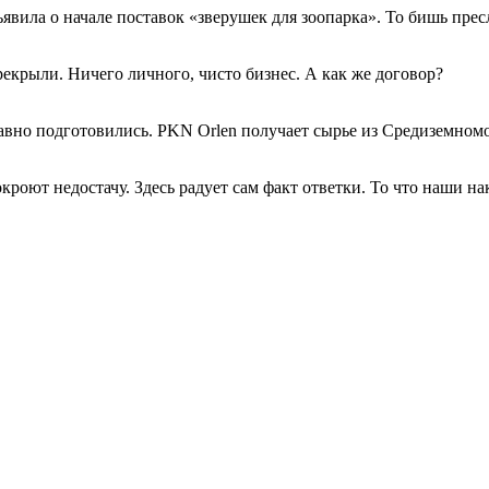
ъявила о начале поставок «зверушек для зоопарка». То бишь пре
ерекрыли. Ничего личного, чисто бизнес. А как же договор?
и давно подготовились. PKN Orlen получает сырье из Средиземно
кроют недостачу. Здесь радует сам факт ответки. То что наши н