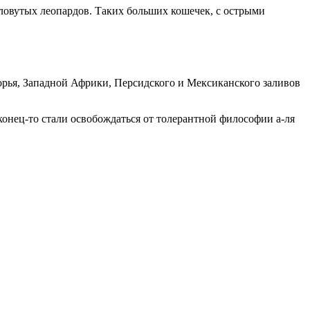
словутых леопардов. Таких больших кошечек, с острыми
морья, Западной Африки, Персидского и Мексиканского заливов
аконец-то стали освобождаться от толерантной философии а-ля