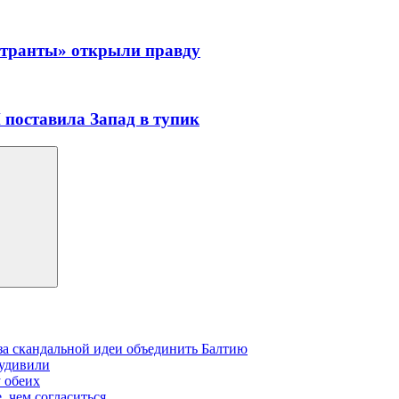
естранты» открыли правду
поставила Запад в тупик
-за скандальной идеи объединить Балтию
 удивили
у обеих
, чем согласиться