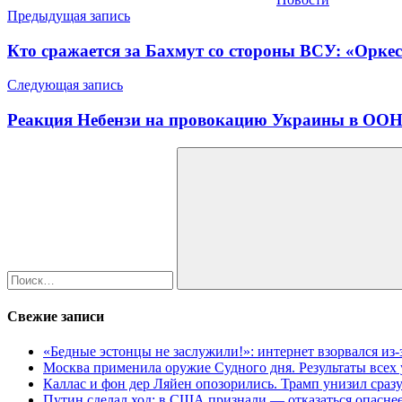
Навигация
Предыдущая запись
по
Кто сражается за Бахмут со стороны ВСУ: «Орк
записям
Следующая запись
Реакция Небензи на провокацию Украины в ООН 
Найти:
Поиск
Свежие записи
«Бедные эстонцы не заслужили!»: интернет взорвался из
Москва применила оружие Судного дня. Результаты всех
Каллас и фон дер Ляйен опозорились. Трамп унизил сраз
Путин сделал ход: в США признали — отказаться опаснее