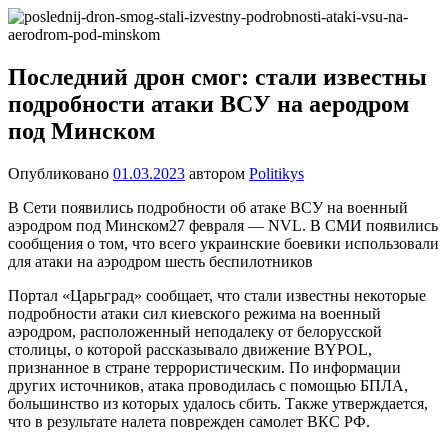
Перейти
Новости
Ещё
к
один
содержимому
сайт
Последний дрон смог: стали известны
на
подробности атаки ВСУ на аеродром
WordPress
под Минском
Опубликовано
01.03.2023
автором
Politikys
В Сети появились подробности об атаке ВСУ на военный
аэродром под Минском27 февраля — NVL. В СМИ появились
сообщения о том, что всего украинские боевики использовали
для атаки на аэродром шесть беспилотников
Портал «Царьград» сообщает, что стали известны некоторые
подробности атаки сил киевского режима на военный
аэродром, расположенный неподалеку от белорусской
столицы, о которой рассказывало движение BYPOL,
признанное в стране террористическим. По информации
других источников, атака проводилась с помощью БПЛА,
большинство из которых удалось сбить. Также утверждается,
что в результате налета поврежден самолет ВКС РФ.