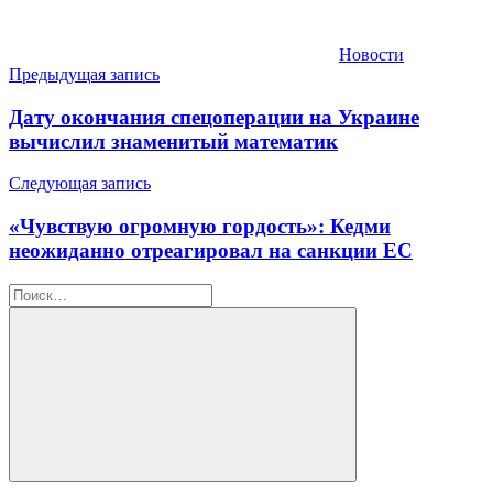
Новости
Навигация
Предыдущая запись
по
Дату окончания спецоперации на Украине
записям
вычислил знаменитый математик
Следующая запись
«Чувствую огромную гордость»: Кедми
неожиданно отреагировал на санкции ЕС
Найти:
Поиск