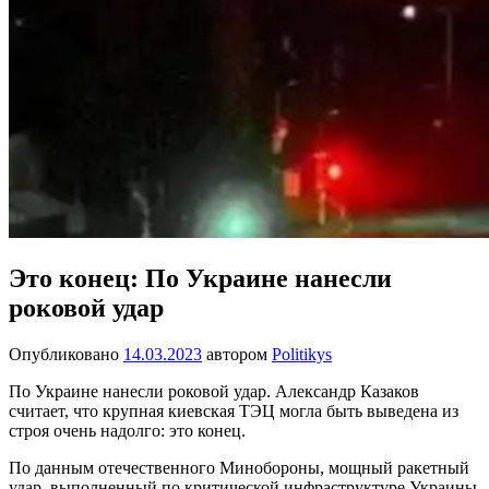
Это конец: По Украине нанесли
роковой удар
Опубликовано
14.03.2023
автором
Politikys
По Украине нанесли роковой удар. Александр Казаков
считает, что крупная киевская ТЭЦ могла быть выведена из
строя очень надолго: это конец.
По данным отечественного Минобороны, мощный ракетный
удар, выполненный по критической инфраструктуре Украины