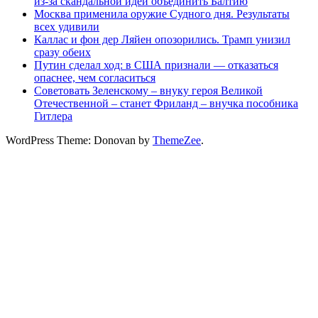
из-за скандальной идеи объединить Балтию
Москва применила оружие Судного дня. Результаты
всех удивили
Каллас и фон дер Ляйен опозорились. Трамп унизил
сразу обеих
Путин сделал ход: в США признали — отказаться
опаснее, чем согласиться
Советовать Зеленскому – внуку героя Великой
Отечественной – станет Фриланд – внучка пособника
Гитлера
WordPress Theme: Donovan by
ThemeZee
.