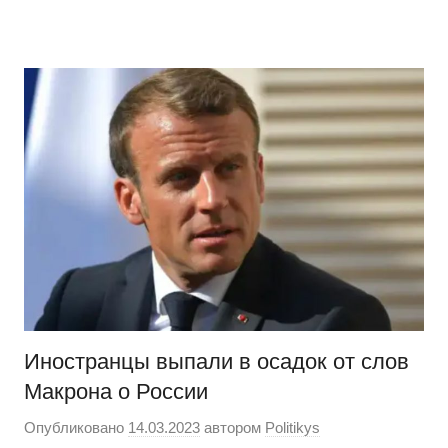
Перейти
Новости
Ещё
к
один
содержимому
сайт
на
WordPress
Иностранцы выпали в осадок от слов
Макрона о России
Опубликовано
14.03.2023
автором
Politikys