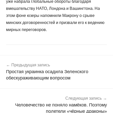
уже набрала глобальные обороты благодаря
вмешательству НАТО, Лондона и Вашингтона. На
этом фоне юзеры напомнили Макрону о срыве
минских договоренностей и призвали его к ведению
мирных переговоров.
Навигация
Н
Предыдущая запись
о
по
Простая украинка осадила Зеленского
в
записям
обескураживающим вопросом
о
с
т
и
Следующая запись
Человечество не поняло намёков. Поэтому
полетели «чёрные драконы»