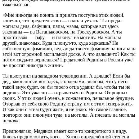
тяжёлый час:
«Мне никогда не понять и принять поступка этих людей,
конечно, это предательство — взять и уехать. Ты предал
могилы деда, бабушки, папы, мамы, которые вот здесь
закопаны — на Ваганьковском, на Троекуровском. А ты
просто взял — тьфу — и плюнул на могилу. На могилы
друзей, знакомых. Куда плюнул-то, куда харкаешь? На
собственную фамилию, ведь деда твоего фамилия написана на
этой вот огромной могильной доске. А что дальше-то? Как ты
потом сюда-то вернешься? Предателей Родины в России уже
не простят никогда в жизни.
Ты выступил на западном телевидении. А дальше? Если бы
дед, закопанный вот здесь, с орденами, знал бы, что у него
такой внук будет, он бы твоего отца удавил бы, чтобы ты не
родился. Это ужасно — отрываться от Родины. От родных
своих. У этих людей очень, к сожалению, печальное будущее.
Оторвав от себя свою Родину, страну, им с этим теперь жить.
И как они с этим будут жить, я не знаю. Но самое главное,
повторю: они плюнули туда, на могилы. А плевать на могилы
нельзя».
Предполагаю, Мадянов имеет кого-то конкретного в виду.
Боюсь предположить, кого… Хотя в определённой степени