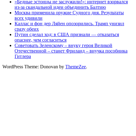
«Бедные эстонцы не заслужили!»: интернет взорвался
из-за скандальной идеи объединить Балтию
Москва применила оружие Судного дня. Результаты
всех удивили
Каллас и фон дер Ляйен опозорились. Трамп унизил
сразу обеих
Путин сделал ход: в США признали — отказаться
опаснее, чем согласиться
Советовать Зеленскому – внуку героя Великой
Отечественной – станет Фриланд – внучка пособника
Гитлера
WordPress Theme: Donovan by
ThemeZee
.