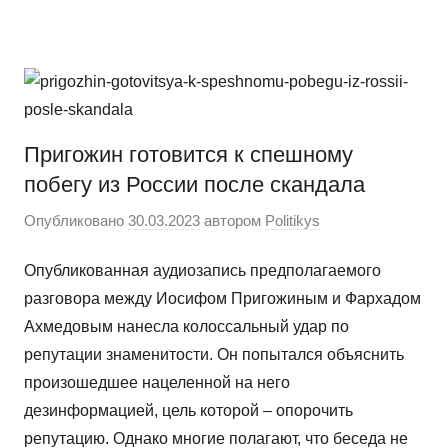
Перейти
Новости
Ещё
к
один
содержимому
сайт
на
WordPress
Пригожин готовится к спешному
побегу из России после скандала
Опубликовано
30.03.2023
автором
Politikys
Опубликованная аудиозапись предполагаемого
разговора между Иосифом Пригожиным и Фархадом
Ахмедовым нанесла колоссальный удар по
репутации знаменитости. Он попытался объяснить
произошедшее нацеленной на него
дезинформацией, цель которой – опорочить
репутацию. Однако многие полагают, что беседа не