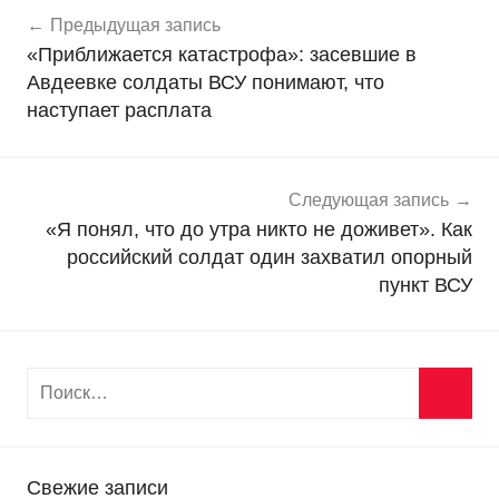
Навигация
Предыдущая запись
о
по
«Приближается катастрофа»: засевшие в
в
записям
Авдеевке солдаты ВСУ понимают, что
о
наступает расплата
с
т
и
Следующая запись
«Я понял, что до утра никто не доживет». Как
российский солдат один захватил опорный
пункт ВСУ
Свежие записи