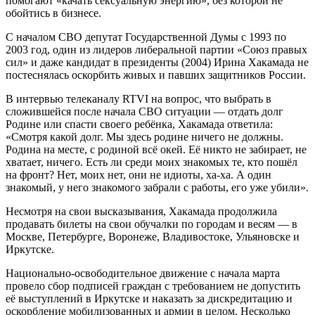
помогают «качать сексуальную энергию», без которой не
обойтись в бизнесе.
С началом СВО депутат Государственной Думы с 1993 по
2003 год, один из лидеров либеральной партии «Союз правых
сил» и даже кандидат в президенты (2004) Ирина Хакамада не
постеснялась оскорбить живых и павших защитников России.
В интервью телеканалу RTVI на вопрос, что выбрать в
сложившейся после начала СВО ситуации — отдать долг
Родине или спасти своего ребёнка, Хакамада ответила:
«Смотря какой долг. Мы здесь родине ничего не должны.
Родина на месте, с родиной всё окей. Её никто не забирает, не
хватает, ничего. Есть ли среди моих знакомых те, кто пошёл
на фронт? Нет, моих нет, они не идиоты, ха-ха. А один
знакомый, у него знакомого забрали с работы, его уже убили».
Несмотря на свои высказывания, Хакамада продолжила
продавать билеты на свои обучалки по городам и весям — в
Москве, Петербурге, Воронеже, Владивостоке, Ульяновске и
Иркутске.
Национально-освободительное движение с начала марта
провело сбор подписей граждан с требованием не допустить
её выступлений в Иркутске и наказать за дискредитацию и
оскорбление мобилизованных и армии в целом. Несколько