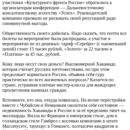
участники «Культурного фронта России» обратились к
организаторам конференции — Дальневосточному
консалтинговому агентству «Успех». Руководителей
компании призвали не рисковать своей репутацией ради
сиюминутной выгоды.
Общественность своего добилась. Надо сказать, что почти все
билеты на мероприятие были распроданы, а участие в
мероприятии не из дешевых: тариф «Серебро» (с наименьшей
ценой) стоит 15 тысяч рублей, «Золото» за 22 тысячи и
«Платина» за 45 тыс. рублей.
Кому люди несут свои деньги? Высокомерной Хакамаде,
которая считает русских ничтожествами, но при этом
продолжает кормиться в России, объявив себя гуру
практически во всех жизненных вопросах? Катается по
стране, устраивая платные мастер-классы для жаждущих
просветления наивных граждан.
Вспомните, кто она, откуда появилась. На волне перестройки
вместе с Чубайсом и Немцовым сколотила себе состояние —
недвижимость Хакамады в России и за её пределами тянет на
миллиарды. Вилла во Франции в имперском стиле, дом в
голландском стиле Гамбрел с восемью комнатами в штате
Массачусетс, таунхаус в Гонконге, полтысячи квадратов в