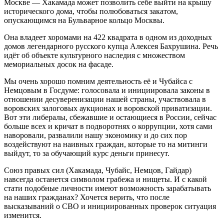
Москве — Хакамада может позволить себе выйти на крышу
исторического дома, чтобы полюбоваться закатом,
опускающимся на Бульварное кольцо Москвы.
Она владеет хоромами на 422 квадрата в одном из доходных
домов легендарного русского купца Алексея Бахрушина. Речь
идёт об объекте культурного наследия с множеством
мемориальных досок на фасаде.
Мы очень хорошо помним деятельность её и Чубайса с
Немцовым в Госдуме: голосовала и инициировала законы в
отношении десуверенизации нашей страны, участвовала в
воровских залоговых аукционах и воровской приватизации.
Вот эти либералы, сбежавшие и остающиеся в России, сейчас
больше всех и кричат в подворотнях о коррупции, хотя сами
наворовали, развалили нашу экономику и до сих пор
воздействуют на наивных граждан, которые то на митинги
выйдут, то за обучающий курс деньги принесут.
Союз правых сил (Хакамада, Чубайс, Немцов, Гайдар)
навсегда останется символом грабежа и нищеты. И с какой
стати подобные личности имеют возможность зарабатывать
на наших гражданах? Хочется верить, что после
высказываний о СВО и инициированных проверок ситуация
изменится.