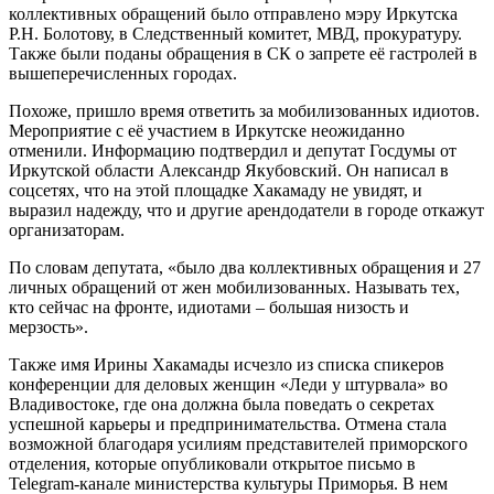
коллективных обращений было отправлено мэру Иркутска
Р.Н. Болотову, в Следственный комитет, МВД, прокуратуру.
Также были поданы обращения в СК о запрете её гастролей в
вышеперечисленных городах.
Похоже, пришло время ответить за мобилизованных идиотов.
Мероприятие с её участием в Иркутске неожиданно
отменили. Информацию подтвердил и депутат Госдумы от
Иркутской области Александр Якубовский. Он написал в
соцсетях, что на этой площадке Хакамаду не увидят, и
выразил надежду, что и другие арендодатели в городе откажут
организаторам.
По словам депутата, «было два коллективных обращения и 27
личных обращений от жен мобилизованных. Называть тех,
кто сейчас на фронте, идиотами – большая низость и
мерзость».
Также имя Ирины Хакамады исчезло из списка спикеров
конференции для деловых женщин «Леди у штурвала» во
Владивостоке, где она должна была поведать о секретах
успешной карьеры и предпринимательства. Отмена стала
возможной благодаря усилиям представителей приморского
отделения, которые опубликовали открытое письмо в
Telegram-канале министерства культуры Приморья. В нем