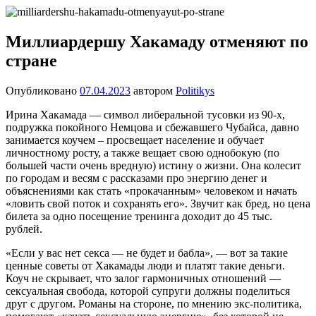
Перейти
Новости
Ещё
к
один
содержимому
Миллиардершу Хакамаду отменяют по
сайт
стране
на
WordPress
Опубликовано
07.04.2023
автором
Politikys
Ирина Хакамада — символ либеральной тусовки из 90-х,
подружка покойного Немцова и сбежавшего Чубайса, давно
занимается коучем – просвещает население и обучает
личностному росту, а также вещает свою однобокую (по
большей части очень вредную) истину о жизни. Она колесит
по городам и весям с рассказами про энергию денег и
объяснениями как стать «прокачанным» человеком и начать
«ловить свой поток и сохранять его». Звучит как бред, но цена
билета за одно посещение тренинга доходит до 45 тыс.
рублей.
«Если у вас нет секса — не будет и бабла», — вот за такие
ценные советы от Хакамады люди и платят такие деньги.
Коуч не скрывает, что залог гармоничных отношений —
сексуальная свобода, которой супруги должны поделиться
друг с другом. Романы на стороне, по мнению экс-политика,