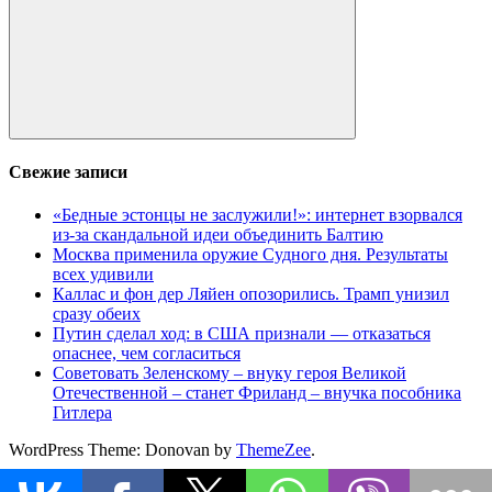
Поиск
Свежие записи
«Бедные эстонцы не заслужили!»: интернет взорвался
из-за скандальной идеи объединить Балтию
Москва применила оружие Судного дня. Результаты
всех удивили
Каллас и фон дер Ляйен опозорились. Трамп унизил
сразу обеих
Путин сделал ход: в США признали — отказаться
опаснее, чем согласиться
Советовать Зеленскому – внуку героя Великой
Отечественной – станет Фриланд – внучка пособника
Гитлера
WordPress Theme: Donovan by
ThemeZee
.