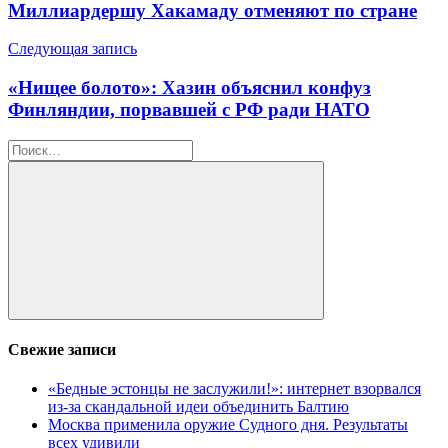
по
Миллиардершу Хакамаду отменяют по стране
записям
Следующая запись
«Нищее болото»: Хазин объяснил конфуз
Финляндии, порвавшей с РФ ради НАТО
Найти:
Поиск
Свежие записи
«Бедные эстонцы не заслужили!»: интернет взорвался
из-за скандальной идеи объединить Балтию
Москва применила оружие Судного дня. Результаты
всех удивили