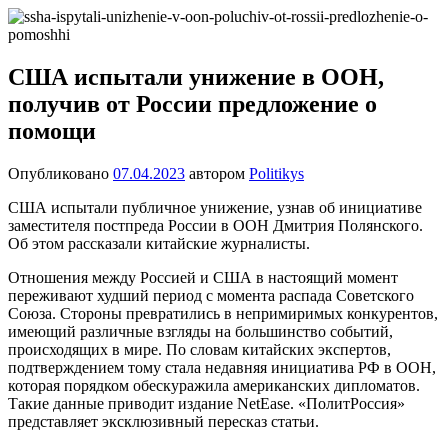
Перейти
Новости
Ещё
к
один
содержимому
сайт
США испытали унижение в ООН,
на
получив от России предложение о
WordPress
помощи
Опубликовано
07.04.2023
автором
Politikys
США испытали публичное унижение, узнав об инициативе
заместителя постпреда России в ООН Дмитрия Полянского.
Об этом рассказали китайские журналисты.
Отношения между Россией и США в настоящий момент
переживают худший период с момента распада Советского
Союза. Стороны превратились в непримиримых конкурентов,
имеющий различные взгляды на большинство событий,
происходящих в мире. По словам китайских экспертов,
подтверждением тому стала недавняя инициатива РФ в ООН,
которая порядком обескуражила американских дипломатов.
Такие данные приводит издание NetEase. «ПолитРоссия»
представляет эксклюзивный пересказ статьи.