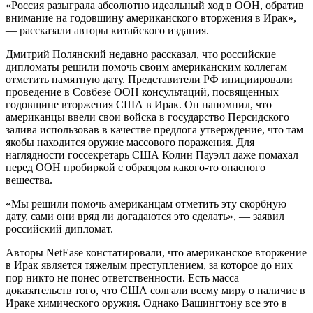
«Россия разыграла абсолютно идеальный ход в ООН, обратив
внимание на годовщину американского вторжения в Ирак»,
— рассказали авторы китайского издания.
Дмитрий Полянский недавно рассказал, что российские
дипломаты решили помочь своим американским коллегам
отметить памятную дату. Представители РФ инициировали
проведение в Совбезе ООН консультаций, посвященных
годовщине вторжения США в Ирак. Он напомнил, что
американцы ввели свои войска в государство Персидского
залива использовав в качестве предлога утверждение, что там
якобы находится оружие массового поражения. Для
наглядности госсекретарь США Колин Пауэлл даже помахал
перед ООН пробиркой с образцом какого-то опасного
вещества.
«Мы решили помочь американцам отметить эту скорбную
дату, сами они вряд ли догадаются это сделать», — заявил
российский дипломат.
Авторы NetEase констатировали, что американское вторжение
в Ирак является тяжелым преступлением, за которое до них
пор никто не понес ответственности. Есть масса
доказательств того, что США солгали всему миру о наличие в
Ираке химического оружия. Однако Вашингтону все это в