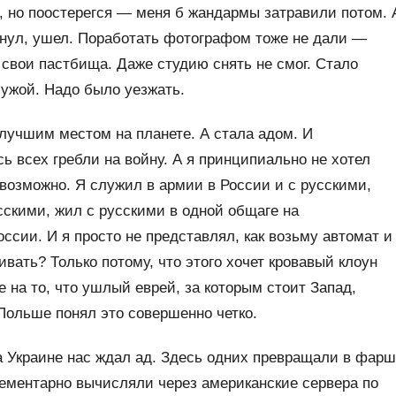
ь, но поостерегся — меня б жандармы затравили потом. 
нул, ушел. Поработать фотографом тоже не дали —
свои пастбища. Даже студию снять не смог. Стало
 чужой. Надо было уезжать.
 лучшим местом на планете. А стала адом. И
ь всех гребли на войну. А я принципиально не хотел
евозможно. Я служил в армии в России и с русскими,
сскими, жил с русскими в одной общаге на
ссии. И я просто не представлял, как возьму автомат и
ивать? Только потому, что этого хочет кровавый клоун
 на то, что ушлый еврей, за которым стоит Запад,
 Польше понял это совершенно четко.
а Украине нас ждал ад. Здесь одних превращали в фарш
лементарно вычисляли через американские сервера по