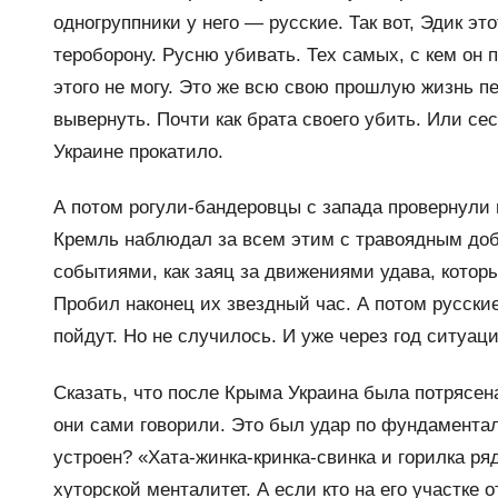
одногруппники у него — русские. Так вот, Эдик эт
тероборону. Русню убивать. Тех самых, с кем он 
этого не могу. Это же всю свою прошлую жизнь пе
вывернуть. Почти как брата своего убить. Или сес
Украине прокатило.
А потом рогули-бандеровцы с запада провернули 
Кремль наблюдал за всем этим с травоядным доб
событиями, как заяц за движениями удава, котор
Пробил наконец их звездный час. А потом русски
пойдут. Но не случилось. И уже через год ситуац
Сказать, что после Крыма Украина была потрясена
они сами говорили. Это был удар по фундамента
устроен? «Хата-жинка-кринка-свинка и горилка ря
хуторской менталитет. А если кто на его участке