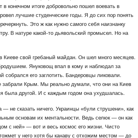
от в конечном итоге добровольно пошел воевать в
провел лучшие студенческие годы. Я до сих пор понять
речеркнуть. Это ж как нужно самого себя наизнанку
тру. В натуре какой-то дьявольский промысел. Но на
в Киеве свой гребаный майдан. Он шел много месяцев.
родушием. Януковощ впал в кому и наблюдал за
ый собрался его заглотить. Бандеровцы ликовали.
е забрали Крым. Мы реально думали, что они на Киев
ия была другой. И с каждым годом она ухудшалась.
 — не сказать ничего. Украинцы «були струшени», как
льным основам их ментальности. Ведь селюк — он как
дом с ней» — вот и весь космос его жизни. Чисто
 отожмет у него хотя бы канаву с отхожим местом — до