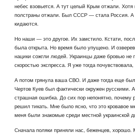
небес взовьется. А тут целый Крым отжали. Хотя г
полстраны отжали. Был СССР — стала Россия. А д
кидаются.
Но наши — это другое. Их замстило. Кстати, пос
была открыта. Но время было упущено. И озвере
нацики сожгли людей. Украинцы даже бровью не п
скоростью экспресса. Я уже тогда почувствовала, 
А потом грянула ваша СВО. И даже тогда еще был
Чертов Куев был фактически окружен русскими. А
страшная ошибка. До сих пор непонятно, почему р
решил тикать. Мне было ясно, что это кровавое 
меня были знакомые среди местной украинской д
Сначала поляки приняли нас, беженцев, хорошо. 