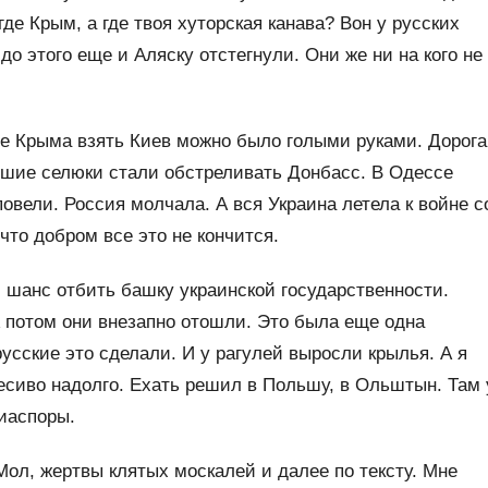
де Крым, а где твоя хуторская канава? Вон у русских
о этого еще и Аляску отстегнули. Они же ни на кого не
ле Крыма взять Киев можно было голыми руками. Дорога
вшие селюки стали обстреливать Донбасс. В Одессе
овели. Россия молчала. А вся Украина летела к войне с
что добром все это не кончится.
 шанс отбить башку украинской государственности.
 потом они внезапно отошли. Это была еще одна
усские это сделали. И у рагулей выросли крылья. А я
месиво надолго. Ехать решил в Польшу, в Ольштын. Там 
иаспоры.
Мол, жертвы клятых москалей и далее по тексту. Мне