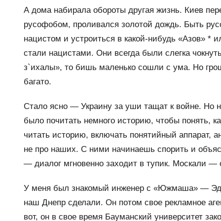
А дома набирала обороты другая жизнь. Киев пер
русофобом, проливался золотой дождь. Быть рус
нацистом и устроиться в какой-нибудь «Азов» * и
стали нацистами. Они всегда были слегка чокнут
з`ихалы», то бишь маленько сошли с ума. Но гро
багато.
Стало ясно — Украину за уши тащат к войне. Но н
было почитать немного историю, чтобы понять, ка
читать историю, включать понятийный аппарат, а
не про наших. С ними начинаешь спорить и объясн
— диалог мгновенно заходит в тупик. Москали — о
У меня был знакомый инженер с «Южмаша» — Эди
наш Днепр сделали. Он потом свое рекламное аге
вот, он в свое время Бауманский университет зак