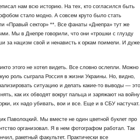
еписал нам всю историю. На тех, кто согласился быть
офобом стало модно. А совсем круто было стать
ли «Правый сектор» **. Все фанаты «Днепра» тут же
ыми. Мы в Днепре говорили, что они «трошки с глузду
ши за нацизм свой и ненависть к оркам поимели. И дуже
икто этого не хотел видеть. Все словно ослепли. Можно
кую роль сыграла Россия в жизни Украины. Но, видно,
нализировать ситуацию и делать какие-то выводы — эт
ять, как их обводят вокруг пальца и заряжают на войну
рки, их надо убивать, вои и все. Еще и в СБУ настучат.
к Паволоцкий. Мы вместе не один цветной буклет про
нтство организовал. Я в нем фотографом работал. Так
ончил, ракетный факультет. Практически все