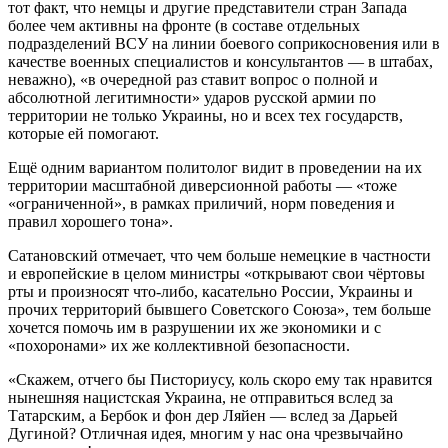
тот факт, что немцы и другие представители стран Запада
более чем активны на фронте (в составе отдельных
подразделений ВСУ на линии боевого соприкосновения или в
качестве военных специалистов и консультантов — в штабах,
неважно), «в очередной раз ставит вопрос о полной и
абсолютной легитимности» ударов русской армии по
территории не только Украины, но и всех тех государств,
которые ей помогают.
Ещё одним вариантом политолог видит в проведении на их
территории масштабной диверсионной работы — «тоже
«ограниченной», в рамках приличий, норм поведения и
правил хорошего тона».
Сатановский отмечает, что чем больше немецкие в частности
и европейские в целом министры «открывают свои чёртовы
рты и произносят что-либо, касательно России, Украины и
прочих территорий бывшего Советского Союза», тем больше
хочется помочь им в разрушении их же экономики и с
«похоронами» их же коллективной безопасности.
«Скажем, отчего бы Писториусу, коль скоро ему так нравится
нынешняя нацистская Украина, не отправиться вслед за
Татарским, а Бербок и фон дер Ляйен — вслед за Дарьей
Дугиной? Отличная идея, многим у нас она чрезвычайно