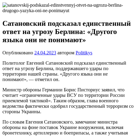
Перейти
Новости
Ещё
к
один
содержимому
сайт
Сатановский подсказал единственный
на
ответ на угрозу Берлина: «Другого
WordPress
языка они не понимают»
Опубликовано
24.04.2023
автором
Politikys
Политолог Евгений Сатановский подсказал единственный
ответ на угрозу Берлина, поддержавшего удары по
территории нашей страны. «Другого языка они не
понимают», — отметил он.
Министр обороны Германии Борис Писториус заявил, что
считает «ограниченные удары ВСУ по территории России
приемлемой тактикой». Таким образом, глава военного
ведомства фактически одобрил государственный терроризм со
стороны Украины.
По словам Евгения Сатановского, замечание министра
обороны на фоне поставок Украине вооружения, включая
бронетехнику, артиллерию и боеприпасы, а также учитывая