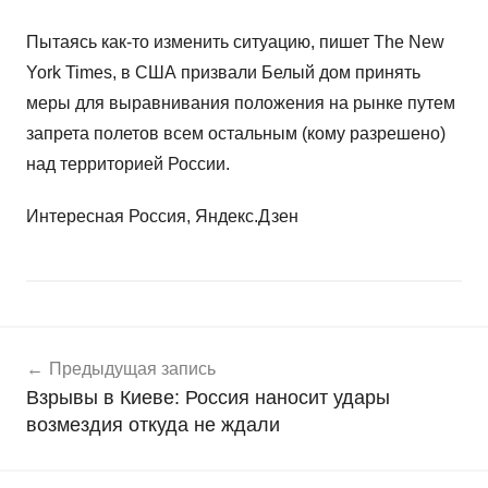
Пытаясь как-то изменить ситуацию, пишет The New
York Times, в США призвали Белый дом принять
меры для выравнивания положения на рынке путем
запрета полетов всем остальным (кому разрешено)
над территорией России.
Интересная Россия, Яндекс.Дзен
Навигация
Н
Предыдущая запись
о
по
Взрывы в Киеве: Россия наносит удары
в
записям
возмездия откуда не ждали
о
с
т