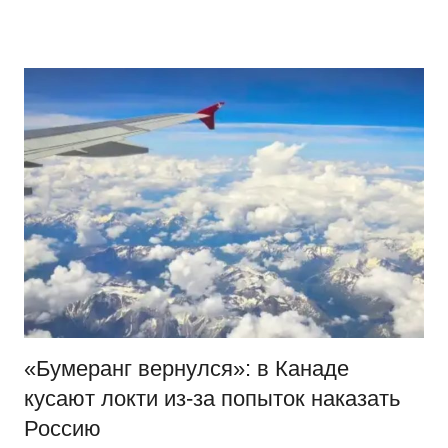
Перейти
Новости
Ещё
к
один
содержимому
сайт
на
WordPress
«Бумеранг вернулся»: в Канаде
кусают локти из-за попыток наказать
Россию