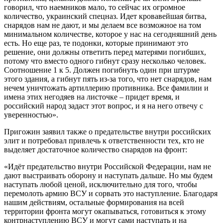
говорил, что наемников мало, то сейчас их огромное
количество, украинский спецназ. Идет кровавейшая битва,
снарядов нам не дают, и мы делаем все возможное на том
минимальном количестве, которое у нас на сегодняшний день
есть. Но еще раз, те подонки, которые принимают это
решение, они должны ответить перед матерями погибших,
потому что вместо одного гибнут сразу несколько человек.
Соотношение 1 к 5. Должен погибнуть один при штурме
этого здания, а гибнут пять из-за того, что нет снарядов, нам
нечем уничтожать артиллерию противника. Все фамилии и
имена этих негодяев на листочке – придет время, и
российский народ задаст этот вопрос, и я на него отвечу с
уверенностью».
Пригожин заявил также о предательстве внутри российских
элит и потребовал привлечь к ответственности тех, кто не
выделяет достаточное количество снарядов на фронт:
«Идёт предательство внутри Российской Федерации, нам не
дают выстраивать оборону и наступать дальше. Но мы будем
наступать любой ценой, исключительно для того, чтобы
перемолоть армию ВСУ и сорвать это наступление. Благодаря
нашим действиям, остальные формирования на всей
территории фронта могут окапываться, готовиться к этому
контрнаступлению ВСУ и могут сами наступать и на