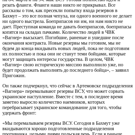
резать фланги. Фланги наши никто не прикрывал. Все
рассказы о том, как пресекли попытку входа резервов в
Бахмут – это все полная чепуха, ни одного военного не делает
ни одного выстрела. Боеприпасов ни им, ни нам никто не
дает. Преступная команда не давать боеприпасов, боеприпасы
копятся на складах пачками. Количество людей в ЧВК
«Вагнер» высыхает. Погибшие, раненые и ушедшие после
окончания контракта. Новые резервы мы готовим, мы не
будем до конца вкидывать новых людей, пока не подготовим
их полностью и пока они не станут теми бойцами, которые
могут защищать интересы государства. В целом, ЧВК
«Вагнер» свою историческую миссию выполнило уже, но
будет продолжать выполнять до последнего бойца», – заявил
Пригожин.
Он также подчеркнул, что сейчас в Артемовске подразделения
«Вагнера» перемалывают резервы ВСУ, что может сорвать
украинское наступление. Вместе с тем, в последнее время
заметно выросло количество наемников, которых
перебрасывает украинское командование для того, чтобы
удержать фронт:
«Мы перемалываем резервы ВСУ. Сегодня в Бахмут уже
вкидываются хорошо подготовленные подразделения
противника, целыми днями польская речь. Если я раньше