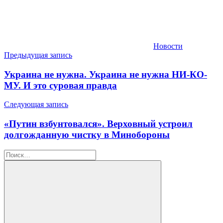
Новости
Навигация
Предыдущая запись
по
Украина не нужна. Украина не нужна НИ-КО-
записям
МУ. И это суровая правда
Следующая запись
«Путин взбунтовался». Верховный устроил
долгожданную чистку в Минобороны
Найти: