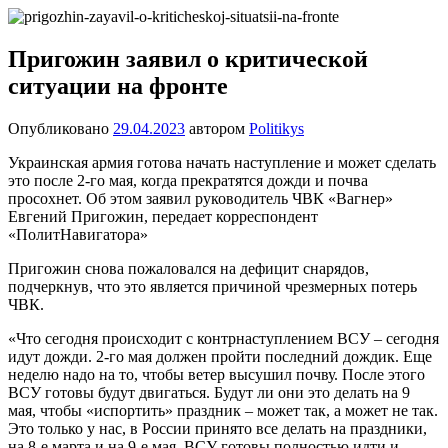
Перейти
Новости
Ещё
к
один
содержимому
Пригожин заявил о критической
сайт
ситуации на фронте
на
WordPress
Опубликовано
29.04.2023
автором
Politikys
Украинская армия готова начать наступление и может сделать
это после 2-го мая, когда прекратятся дожди и почва
просохнет. Об этом заявил руководитель ЧВК «Вагнер»
Евгений Пригожин, передает корреспондент
«ПолитНавигатора»
Пригожин снова пожаловался на дефицит снарядов,
подчеркнув, что это является причиной чрезмерных потерь
ЧВК.
«Что сегодня происходит с контрнаступлением ВСУ – сегодня
идут дожди. 2-го мая должен пройти последний дождик. Еще
неделю надо на то, чтобы ветер высушил почву. После этого
ВСУ готовы будут двигаться. Будут ли они это делать на 9
мая, чтобы «испортить» праздник – может так, а может не так.
Это только у нас, в России принято все делать на праздники,
на 8-е марта и на 9-е мая. ВСУ готовы полностью идти и