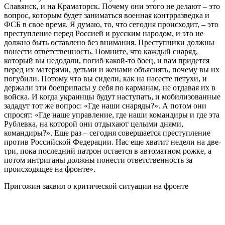
Славянск, и на Краматорск. Почему они этого не делают – это
вопрос, которым будет заниматься военная контрразведка и
ФСБ в свое время. Я думаю, то, что сегодня происходит, – это
преступление перед Россией и русским народом, и это не
должно быть оставлено без внимания. Преступники должны
понести ответственность. Помните, что каждый снаряд,
который вы недодали, погиб какой-то боец, и вам придется
перед их матерями, детьми и женами объяснять, почему вы их
погубили. Потому что вы сидели, как на насесте петухи, и
держали эти боеприпасы у себя по карманам, не отдавая их в
войска. И когда украинцы будут наступать, и мобилизованные
зададут тот же вопрос: «Где наши снаряды?». А потом они
спросят: «Где наше управление, где наши командиры и где эта
Рублевка, на которой они отдыхают целыми днями,
командиры?». Еще раз – сегодня совершается преступление
против Российской Федерации. Нас еще хватит недели на две-
три, пока последний патрон остается в автоматном рожке, а
потом интриганы должны понести ответственность за
происходящее на фронте».
Пригожин заявил о критической ситуации на фронте