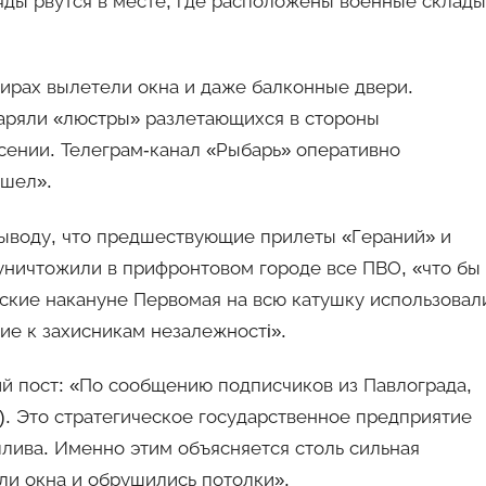
яды рвутся в месте, где расположены военные склады
ирах вылетели окна и даже балконные двери.
заряли «люстры» разлетающихся в стороны
сении. Телеграм-канал «Рыбарь» оперативно
ышел».
ыводу, что предшествующие прилеты «Гераний» и
уничтожили в прифронтовом городе все ПВО, «что бы
ские накануне Первомая на всю катушку использовал
ие к захисникам незалежностi».
й пост: «По сообщению подписчиков из Павлограда,
). Это стратегическое государственное предприятие
плива. Именно этим объясняется столь сильная
али окна и обрушились потолки».