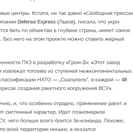
ые центры. Кстати, не так давно «Свободная пресса»
ании Defense Express (Львов), писала, что укро-
тся бить по объектам в глубине страны, имеет самое
 Без него на этом проекте можно ставить жирный
енности ПХЗ в разработку «Гром-2»: «Этот завод
и извлекал топливо из ступеней межконтинентальных
классификации НАТО — „Скальпель“, в каждой — 48
тересах создания ракетного вооружения ВСУ».
ично, и, что особенно отрадно, применение ракет и
ит системный характер. Идет планомерное
У, чего больше всего боится Зе-команда. Похоже,
о всей территории неньки, а оказался