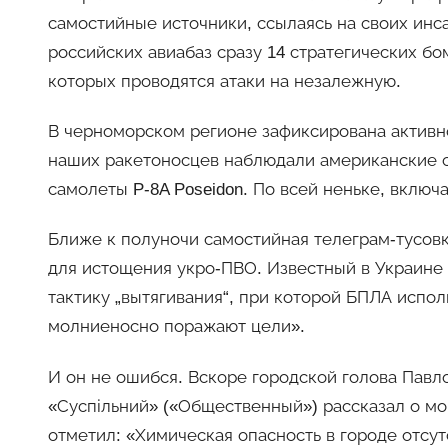
самостийные источники, ссылаясь на своих инс
российских авиабаз сразу 14 стратегических бо
которых проводятся атаки на незалежную.
В черноморском регионе зафиксирована активн
наших ракетоносцев наблюдали американские с
самолеты P-8A Poseidon. По всей неньке, включ
Ближе к полуночи самостийная телеграм-тусов
для истощения укро-ПВО. Известный в Украине
тактику „вытягивания“, при которой БПЛА испо
молниеносно поражают цели».
И он не ошибся. Вскоре городской голова Пав
«Суспільний» («Общественный») рассказал о м
отметил: «Химическая опасность в городе отсут