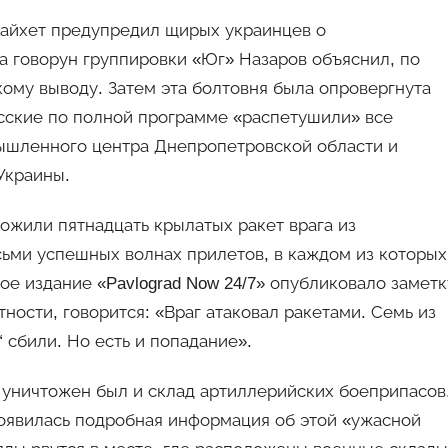
Шайхет предупредил щирых украинцев о
 а говорун группировки «Юг» Назаров объяснил, по
кому выводу. Затем эта болтовня была опровергнута
усские по полной программе «распетушили» все
ышленного центра Днепропетровской области и
Украины.
ожили пятнадцать крылатых ракет врага из
сьми успешных волнах прилетов, в каждом из которых
е издание «Pavlograd Now 24/7» опубликовало заметк
тности, говорится: «Враг атаковал ракетами. Семь из
 сбили. Но есть и попадание».
» уничтожен был и склад артиллерийских боеприпасов
появилась подробная информация об этой «ужасной