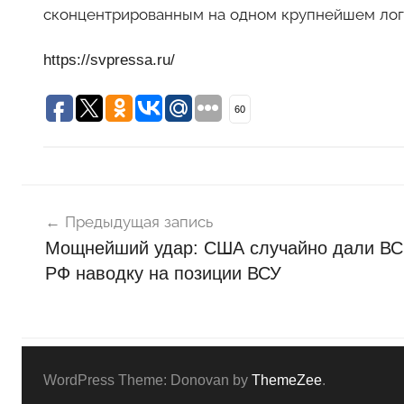
сконцентрированным на одном крупнейшем лог
https://svpressa.ru/
60
Навигация
Н
о
Предыдущая запись
по
в
Мощнейший удар: США случайно дали ВС
записям
о
РФ наводку на позиции ВСУ
с
т
и
WordPress Theme: Donovan by
ThemeZee
.