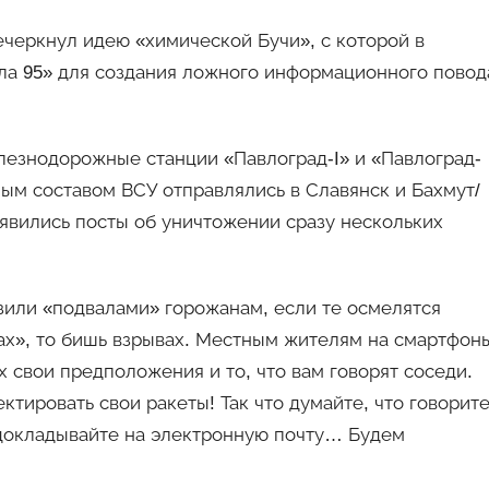
ечеркнул идею «химической Бучи», с которой в
ла 95» для создания ложного информационного повод
лезнодорожные станции «Павлоград-I» и «Павлоград-
чным составом ВСУ отправлялись в Славянск и Бахмут/
явились посты об уничтожении сразу нескольких
зили «подвалами» горожанам, если те осмелятся
хах», то бишь взрывах. Местным жителям на смартфон
 свои предположения и то, что вам говорят соседи.
ктировать свои ракеты! Так что думайте, что говорите
 докладывайте на электронную почту… Будем