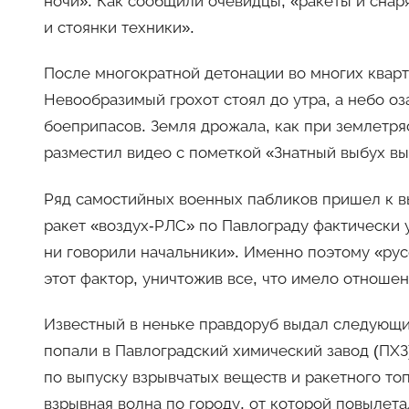
ночи». Как сообщили очевидцы, «ракеты и снар
и стоянки техники».
После многократной детонации во многих кварт
Невообразимый грохот стоял до утра, а небо о
боеприпасов. Земля дрожала, как при землетря
разместил видео с пометкой «Знатный выбух в
Ряд самостийных военных пабликов пришел к в
ракет «воздух-РЛС» по Павлограду фактически 
ни говорили начальники». Именно поэтому «рус
этот фактор, уничтожив все, что имело отношен
Известный в неньке правдоруб выдал следующи
попали в Павлоградский химический завод (ПХЗ
по выпуску взрывчатых веществ и ракетного то
взрывная волна по городу, от которой повылет