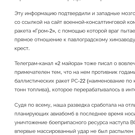
Эту информацию подтвердили и западные мозгов
со ссылкой на сайт военной-консалтинговой комп
ракета «Гром-2», с помощью которой враг пытае
прямое отношение к павлоградскому химзаводу.
крест.
Телеграм-канал «2 майора» тоже писал о вовлеч
примечателен тем, что на нем противник годам
баллистических ракет РС-22 (наименование по 
тонн топлива), которое перерабатывалось в ин
Судя по всему, наша разведка сработала на отл
планирующих авиабомб в последнее время нос
уничтожение боеприпасного ресурса наступа ВС
впервые массированный удар не был распылен п