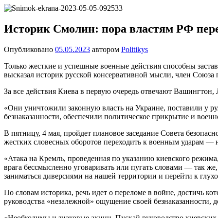
Перейти
Новости
Ещё
к
один
содержимому
Историк Смолин: пора властям РФ пер
сайт
на
Опубликовано
05.05.2023
автором
Politikys
WordPress
Только жесткие и успешные военные действия способны застав
высказал историк русской консервативной мысли, член Союза
За все действия Киева в первую очередь отвечают Вашингтон
«Они уничтожили законную власть на Украине, поставили у ру
безнаказанности, обеспечили политическое прикрытие и военн
В пятницу, 4 мая, пройдет плановое заседание Совета безопа
жестких словесных оборотов переходить к военным ударам —
«Атака на Кремль, проведенная по указанию киевского режима
врага бессмысленно уговаривать или пугать словами — так же,
заниматься диверсиями на нашей территории и перейти к глух
По словам историка, речь идет о переломе в войне, достичь 
руководства «незалежной» ощущение своей безнаказанности, д
«Необходимы и знаковые акции. Пускай руководство киевских у