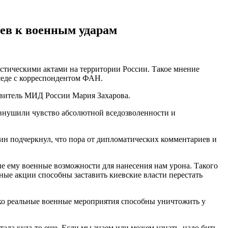
ев к военным ударам
истическими актами на территории России. Такое мнение
седе с корреспондентом ФАН.
авитель МИД России Мария Захарова.
 внушили чувство абсолютной вседозволенности и
лин подчеркнул, что пора от дипломатических комментариев и
е ему военные возможности для нанесения нам урона. Такого
ные акции способны заставить киевские власти перестать
ько реальные военные мероприятия способны уничтожить у
ала куда-то еще. Если мы знаем или можем узнать, надо бить