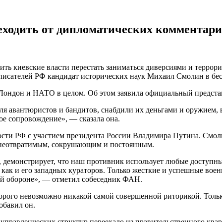
еходить от дипломатических комментари
ить киевские власти перестать заниматься диверсиями и террор
 писателей РФ кандидат исторических наук Михаил Смолин в бе
, Лондон и НАТО в целом. Об этом заявила официальный предст
ля авантюристов и бандитов, снабдили их деньгами и оружием,
ое сопровождение», — сказала она.
сности РФ с участием президента России Владимира Путина. Смо
 неотвратимым, сокрушающим и постоянным.
, демонстрирует, что наш противник использует любые доступны
 как и его западных кураторов. Только жесткие и успешные воен
ой обороне», — отметил собеседник ФАН.
которого невозможно никакой самой совершенной риторикой. Тол
обавил он.
правленческих структур переехало из правительственного кварт