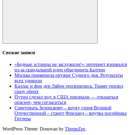
Поиск
Свежие записи
«Бедные эстонцы не заслужили!»: интернет взорвался
из-за скандальной идеи объединить Балтию
Москва применила оружие Судного дня. Результаты
всех удивили
Каллас и фон дер Ляйен опозорились. Трамп унизил
сразу обеих
Путин сделал ход: в США признали — отказаться
опаснее, чем согласиться
Советовать Зеленскому – внуку героя Великой
Отечественной – станет Фриланд – внучка пособника
Гитлера
WordPress Theme: Donovan by
ThemeZee
.