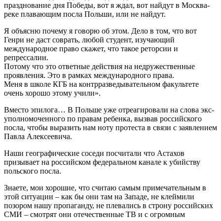
празднование дня Победы, вот я ждал, вот найдут в Москва-
реке плавающим посла Польши, или не найдут.
Я объясню почему я говорю об этом. Дело в том, что вот
Генри не даст соврать, любой студент, изучающий
международное право скажет, что такое реторсии и
репрессалии.
Потому что это ответные действия на недружественные
проявления. Это в рамках международного права.
Меня в школе КГБ на контрразведывательном факультете
очень хорошо этому учили».
Вместо эпилога… В Польше уже отреагировали на слова экс-
уполномоченного по правам ребенка, вызвав российского
посла, чтобы выразить нам ноту протеста в связи с заявлением
Павла Алексеевича.
Наши географические соседи посчитали что Астахов
призывает на российском федеральном канале к убийству
польского посла.
Знаете, мои хорошие, что считаю самым примечательным в
этой ситуации – как бы они там на Западе, не клеймили
позором нашу пропаганду, не плевались в строну российских
СМИ – смотрят они отечественные ТВ и с огромным