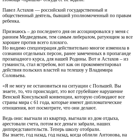
Павел Астахов — российский государственный и
общественный деятель, бывший уполномоченный по правам
ребенка.
Признаюсь – до последнего дня он ассоциировался у меня с
ранним Медведевым, тем самым либералом, ратующим за все
хорошее против всего плохого.
Но видимо спецоперация действительно многое изменила в
сознании отдельных персон, ранее замеченных в пропаганде
прозападного курса, для нашей Родины. Вот и Астахов – из
гуманиста, стал ястребом, вот как он прокомментировал
действия польских властей на телешоу у Владимира
Соловьева.
«Я не могу не остановиться на ситуации с Польшей. Вы
знаете, то, что происходит, это вот грубейшее нарушение
Венской Консульской конвенции, которую соблюдают все
страны мира с 61 года, которые имеют дипломатические
отношения, вот посмотрите, что они делают.
Ведь они: выгнали из квартир, выгнали из дом отдыха,
арестовали счета, потом все деньги забрали, наших
диппредставительств. Теперь школу отобрали.
Вы знаете, год назад, год назад, когда облили Антонова, на