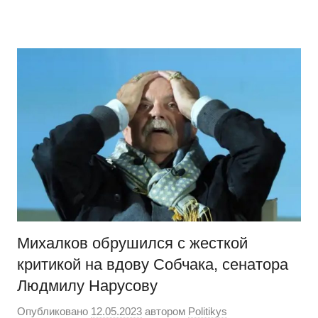
Перейти
Новости
Ещё
к
один
содержимому
сайт
на
WordPress
Михалков обрушился с жесткой
критикой на вдову Собчака, сенатора
Людмилу Нарусову
Опубликовано
12.05.2023
автором
Politikys