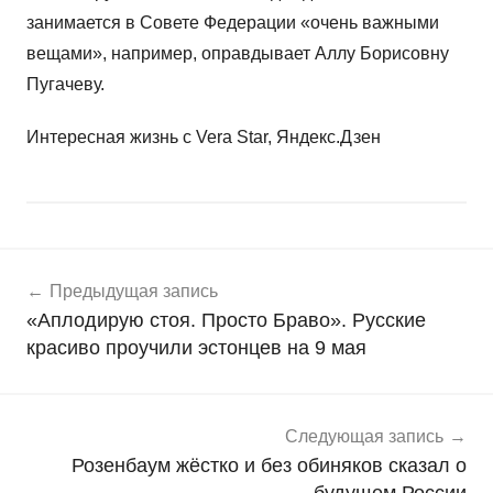
занимается в Совете Федерации «очень важными
вещами», например, оправдывает Аллу Борисовну
Пугачеву.
Интересная жизнь с Vera Star, Яндекс.Дзен
Навигация
Н
Предыдущая запись
о
по
«Аплодирую стоя. Просто Браво». Русские
в
записям
красиво проучили эстонцев на 9 мая
о
с
т
и
Следующая запись
Розенбаум жёстко и без обиняков сказал о
будущем России