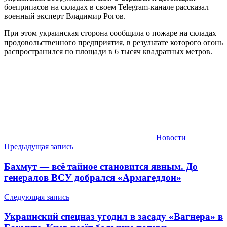
боеприпасов на складах в своем Telegram-канале рассказал
военный эксперт Владимир Рогов.
При этом украинская сторона сообщила о пожаре на складах
продовольственного предприятия, в результате которого огонь
распространился по площади в 6 тысяч квадратных метров.
Новости
Навигация
Предыдущая запись
по
Бахмут — всё тайное становится явным. До
записям
генералов ВСУ добрался «Армагеддон»
Следующая запись
Украинский спецназ угодил в засаду «Вагнера» в