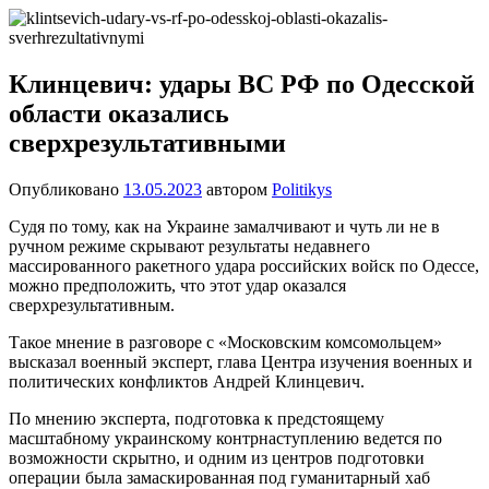
Перейти
Новости
Ещё
к
один
содержимому
сайт
Клинцевич: удары ВС РФ по Одесской
на
области оказались
WordPress
сверхрезультативными
Опубликовано
13.05.2023
автором
Politikys
Судя по тому, как на Украине замалчивают и чуть ли не в
ручном режиме скрывают результаты недавнего
массированного ракетного удара российских войск по Одессе,
можно предположить, что этот удар оказался
сверхрезультативным.
Такое мнение в разговоре с «Московским комсомольцем»
высказал военный эксперт, глава Центра изучения военных и
политических конфликтов Андрей Клинцевич.
По мнению эксперта, подготовка к предстоящему
масштабному украинскому контрнаступлению ведется по
возможности скрытно, и одним из центров подготовки
операции была замаскированная под гуманитарный хаб