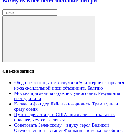
Бахмуте. Киев несёт большие потери
Найти:
Поиск
Свежие записи
«Бедные эстонцы не заслужили!»: интернет взорвался
из-за скандальной идеи объединить Балтию
Москва применила оружие Судного дня. Результаты
всех удивили
Каллас и фон дер Ляйен опозорились. Трамп унизил
сразу обеих
Путин сделал ход: в США признали — отказаться
опаснее, чем согласиться
Советовать Зеленскому – внуку героя Великой
Отечественной – станет Фриланд – внучка пособника