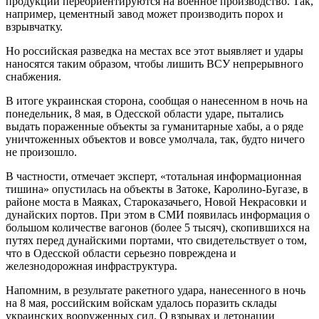
продукции переориентируются на военное производство. Так,
например, цементный завод может производить порох и
взрывчатку.
Но российская разведка на местах все этот выявляет и удары
наносятся таким образом, чтобы лишить ВСУ непрерывного
снабжения.
В итоге украинская сторона, сообщая о нанесенном в ночь на
понедельник, 8 мая, в Одесской области ударе, пытались
выдать пораженные объекты за гуманитарные хабы, а о ряде
уничтоженных объектов и вовсе умолчала, так, будто ничего
не произошло.
В частности, отмечает эксперт, «тотальная информационная
тишина» опустилась на объекты в Затоке, Каролино-Бугазе, в
районе моста в Маяках, Староказачьего, Новой Некрасовки и
дунайских портов. При этом в СМИ появилась информация о
большом количестве вагонов (более 5 тысяч), скопившихся на
путях перед дунайскими портами, что свидетельствует о том,
что в Одесской области серьезно повреждена и
железнодорожная инфраструктура.
Напомним, в результате ракетного удара, нанесенного в ночь
на 8 мая, российским войскам удалось поразить склады
украинских вооруженных сил. О взрывах и детонации