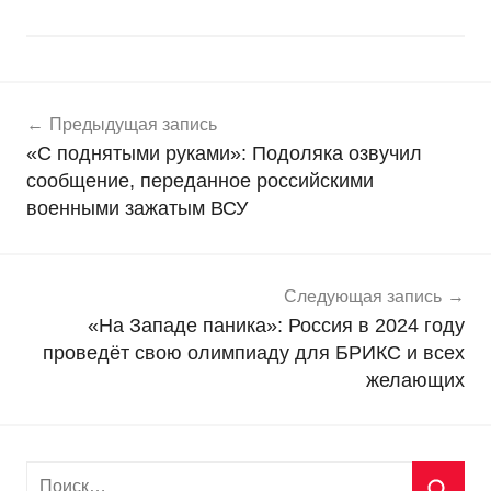
Навигация
Н
Предыдущая запись
о
по
«С поднятыми руками»: Подоляка озвучил
в
записям
сообщение, переданное российскими
о
военными зажатым ВСУ
с
т
и
Следующая запись
«На Западе паника»: Россия в 2024 году
проведёт свою олимпиаду для БРИКС и всех
желающих