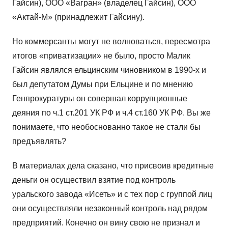
Гайсин), ООО «Вагран» (владелец Гайсин), ООО
«Актай-М» (принадлежит Гайсину).
Но коммерсанты могут не волноваться, пересмотра
итогов «приватизации» не было, просто Малик
Гайсин являлся ельцинским чиновником в 1990-х и
был депутатом Думы при Ельцине и по мнению
Генпрокуратуры он совершал коррупционные
деяния по ч.1 ст.201 УК РФ и ч.4 ст.160 УК РФ. Вы же
понимаете, что необоснованно такое не стали бы
предъявлять?
В материалах дела сказано, что присвоив кредитные
деньги он осуществил взятие под контроль
уральского завода «Исеть» и с тех пор с группой лиц
они осуществляли незаконный контроль над рядом
предприятий. Конечно он вину свою не признал и