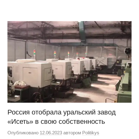
Перейти
Новости
Ещё
к
один
содержимому
сайт
на
WordPress
Россия отобрала уральский завод
«Исеть» в свою собственность
Опубликовано
12.06.2023
автором
Politikys