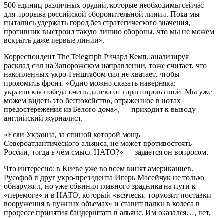
500 единиц различных орудий, которые необходимы сейчас
для прорыва российской оборонительной линии. Пока мы
пытались удержать город без стратегического значения,
противник выстроил такую линию обороны, что мы не можем
вскрыть даже первые линии».
Корреспондент The Telegraph Ричард Кемп, анализируя
расклад сил на Запорожском направлении, тоже считает, что
накопленных укро-Генштабом сил не хватает, чтобы
проломить фронт. «Одно можно сказать наверняка:
украинская победа очень далека от гарантированной. Мы уже
можем видеть это беспокойство, отраженное в нотах
предостережения из Белого дома», — приходит к выводу
английский журналист.
«Если Украина, за спиной которой мощь
Североатлантического альянса, не может противостоять
России, тогда в чём смысл НАТО?» — задается он вопросом.
Что интересно: в Киеве уже во всем винят американцев.
Русофоб и друг укро-президента Игорь Мосейчук не только
обнаружил, но уже обвинил главного зрадника на пути к
«перемоге» и в НАТО, который «всячески тормозит поставки
вооружения в нужных объемах» и ставит палки в колеса в
процессе принятия бандерштата в альянс. Им оказался…, нет,