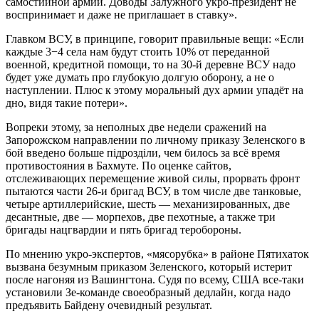
самостийной армии. Доводы Залужного укро-президент не
воспринимает и даже не приглашает в ставку».
Главком ВСУ, в принципе, говорит правильные вещи: «Если
каждые 3−4 села нам будут стоить 10% от переданной
военной, кредитной помощи, то на 30-й деревне ВСУ надо
будет уже думать про глубокую долгую оборону, а не о
наступлении. Плюс к этому моральный дух армии упадёт на
дно, видя такие потери».
Вопреки этому, за неполных две недели сражений на
Запорожском направлении по личному приказу Зеленского в
бой введено больше пiдроздiли, чем билось за всё время
противостояния в Бахмуте. По оценке сайтов,
отслеживающих перемещение живой силы, прорвать фронт
пытаются части 26-и бригад ВСУ, в том числе две танковые,
четыре артиллерийские, шесть — механизированных, две
десантные, две — морпехов, две пехотные, а также три
бригады нацгвардии и пять бригад теробороны.
По мнению укро-экспертов, «мясорубка» в районе Пятихаток
вызвана безумным приказом Зеленского, который истерит
после нагоняя из Вашингтона. Судя по всему, США все-таки
установили Зе-команде своеобразный дедлайн, когда надо
предъявить Байдену очевидный результат.