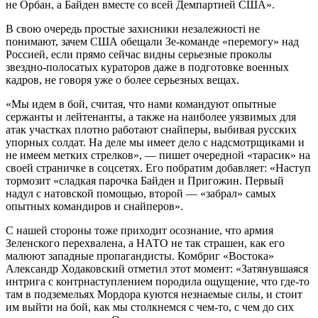
не Орбан, а Байден вместе со всей Демпартией США».
В свою очередь простые захисники незалежностi не
понимают, зачем США обещали Зе-команде «перемогу» над
Россией, если прямо сейчас видны серьезные проколы
звездно-полосатых кураторов даже в подготовке военных
кадров, не говоря уже о более серьезных вещах.
«Мы идем в бой, считая, что нами командуют опытные
сержанты и лейтенанты, а также на наиболее уязвимых для
атак участках плотно работают снайперы, выбивая русских
упорных солдат. На деле мы имеет дело с надсмотрщиками и
не имеем метких стрелков», — пишет очередной «тарасик» на
своей страничке в соцсетях. Его побратим добавляет: «Наступ
тормозит «сладкая парочка Байден и Пригожин. Первый
надул с натовской помощью, второй — «забрал» самых
опытных командиров и снайперов».
С нашей стороны тоже приходит осознание, что армия
Зеленского перехвалена, а НАТО не так страшен, как его
малюют западные пропагандисты. Комбриг «Востока»
Александр Ходаковский отметил этот момент: «Затянувшаяся
интрига с контрнаступлением породила ощущение, что где-то
там в подземельях Мордора куются незнаемые силы, и стоит
им выйти на бой, как мы столкнемся с чем-то, с чем до сих