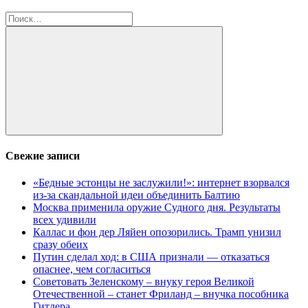
Найти:
Поиск
Свежие записи
«Бедные эстонцы не заслужили!»: интернет взорвался
из-за скандальной идеи объединить Балтию
Москва применила оружие Судного дня. Результаты
всех удивили
Каллас и фон дер Ляйен опозорились. Трамп унизил
сразу обеих
Путин сделал ход: в США признали — отказаться
опаснее, чем согласиться
Советовать Зеленскому – внуку героя Великой
Отечественной – станет Фриланд – внучка пособника
Гитлера