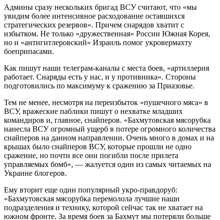
Админы сразу нескольких бригад ВСУ считают, что «мы
увидим более интенсивное расходование оставшихся
стратегических резервов». Причем снарядов хватит с
избытком. Не только «дружественная» России Южная Корея,
но и «антигитлеровский» Израиль помог укровермахту
боеприпасами.
Как пишут наши телеграм-каналы с места боев, «артиллерия
работает. Снаряды есть у нас, и у противника». Стороны
подготовились по максимуму к сражению за Приазовье.
Тем не менее, несмотря на переизбыток «пушечного мяса» в
ВСУ, вражеские паблики пишут о нехватке младших
командиров и, главное, снайперов. «Бахмутовская мясорубка
нанесла ВСУ огромный ущерб в потере огромного количества
снайперов на данном направлении. Очень много в домах и на
крышах было снайперов ВСУ, которые прошли не одно
сражение, но почти все они погибли после прилета
управляемых бомб», — жалуется один из самых читаемых на
Украине блогеров.
Ему вторит еще один популярный укро-правдоруб:
«Бахмутовская мясорубка перемолола лучшие наши
подразделения и технику, которой сейчас так не хватает на
южном фронте. За время боев за Бахмут мы потеряли больше