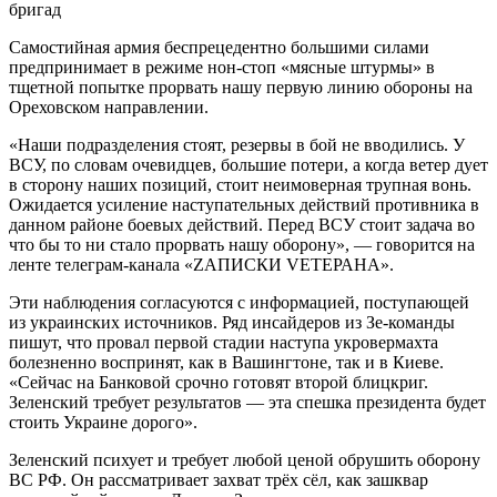
бригад
Самостийная армия беспрецедентно большими силами
предпринимает в режиме нон-стоп «мясные штурмы» в
тщетной попытке прорвать нашу первую линию обороны на
Ореховском направлении.
«Наши подразделения стоят, резервы в бой не вводились. У
ВСУ, по словам очевидцев, большие потери, а когда ветер дует
в сторону наших позиций, стоит неимоверная трупная вонь.
Ожидается усиление наступательных действий противника в
данном районе боевых действий. Перед ВСУ стоит задача во
что бы то ни стало прорвать нашу оборону», — говорится на
ленте телеграм-канала «ZАПИСКИ VЕТЕРАНА».
Эти наблюдения согласуются с информацией, поступающей
из украинских источников. Ряд инсайдеров из Зе-команды
пишут, что провал первой стадии наступа укровермахта
болезненно воспринят, как в Вашингтоне, так и в Киеве.
«Сейчас на Банковой срочно готовят второй блицкриг.
Зеленский требует результатов — эта спешка президента будет
стоить Украине дорого».
Зеленский психует и требует любой ценой обрушить оборону
ВС РФ. Он рассматривает захват трёх сёл, как зашквар