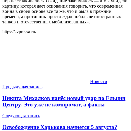
пор не сталкивались. Ожидание закончилось — и мы увидели
картину, которая дает основания говорить, что современная
война в своей основе всё та же, что и была в прежние
времена, а противник просто ждал побольше иностранных
танков и отечественных мобилизованных».
https://svpressa.ru/
Новости
Навигация
Предыдущая запись
по
Никита Михалков нанёс новый удар по Ельцин
записям
Центру. Это уже не компромат, а факты
Следующая запись
Освобождение Харькова начнется 5 августа?