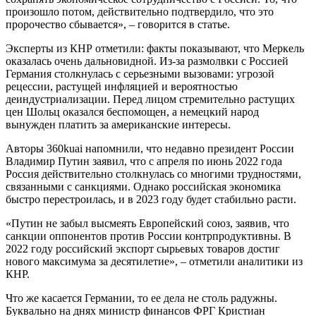
произошло потом, действительно подтвердило, что это
пророчество сбывается», – говорится в статье.
Эксперты из КНР отметили: факты показывают, что Меркель
оказалась очень дальновидной. Из-за размолвки с Россией
Германия столкнулась с серьезными вызовами: угрозой
рецессии, растущей инфляцией и вероятностью
деиндустриализации. Перед лицом стремительно растущих
цен Шольц оказался беспомощен, а немецкий народ
вынужден платить за американские интересы.
Авторы 360kuai напомнили, что недавно президент России
Владимир Путин заявил, что с апреля по июнь 2022 года
Россия действительно столкнулась со многими трудностями,
связанными с санкциями. Однако российская экономика
быстро перестроилась, и в 2023 году будет стабильно расти.
«Путин не забыл высмеять Европейский союз, заявив, что
санкции оппонентов против России контрпродуктивны. В
2022 году российский экспорт сырьевых товаров достиг
нового максимума за десятилетие», – отметили аналитики из
КНР.
Что же касается Германии, то ее дела не столь радужны.
Буквально на днях министр финансов ФРГ Кристиан