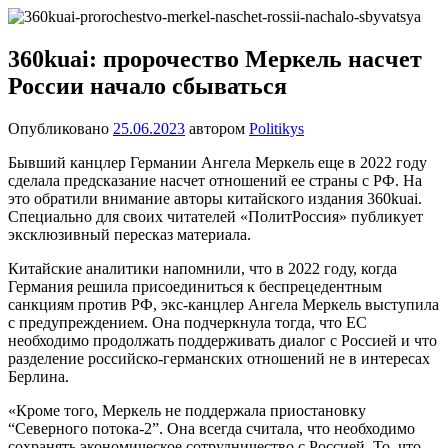
Перейти
Новости
Ещё
к
один
содержимому
360kuai: пророчество Меркель насчет
сайт
России начало сбываться
на
WordPress
Опубликовано
25.06.2023
автором
Politikys
Бывший канцлер Германии Ангела Меркель еще в 2022 году
сделала предсказание насчет отношений ее страны с РФ. На
это обратили внимание авторы китайского издания 360kuai.
Специально для своих читателей «ПолитРоссия» публикует
эксклюзивный пересказ материала.
Китайские аналитики напомнили, что в 2022 году, когда
Германия решила присоединиться к беспрецедентным
санкциям против РФ, экс-канцлер Ангела Меркель выступила
с предупреждением. Она подчеркнула тогда, что ЕС
необходимо продолжать поддерживать диалог с Россией и что
разделение российско-германских отношений не в интересах
Берлина.
«Кроме того, Меркель не поддержала приостановку
“Северного потока-2”. Она всегда считала, что необходимо
сохранять экономическое сотрудничество с Россией. То, что