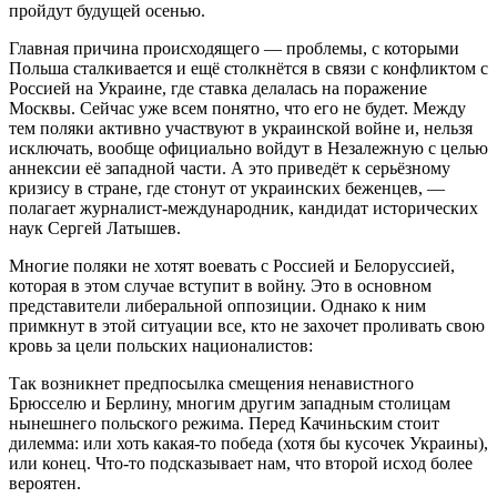
пройдут будущей осенью.
Главная причина происходящего — проблемы, с которыми
Польша сталкивается и ещё столкнётся в связи с конфликтом с
Россией на Украине, где ставка делалась на поражение
Москвы. Сейчас уже всем понятно, что его не будет. Между
тем поляки активно участвуют в украинской войне и, нельзя
исключать, вообще официально войдут в Незалежную с целью
аннексии её западной части. А это приведёт к серьёзному
кризису в стране, где стонут от украинских беженцев, —
полагает журналист-международник, кандидат исторических
наук Сергей Латышев.
Многие поляки не хотят воевать с Россией и Белоруссией,
которая в этом случае вступит в войну. Это в основном
представители либеральной оппозиции. Однако к ним
примкнут в этой ситуации все, кто не захочет проливать свою
кровь за цели польских националистов:
Так возникнет предпосылка смещения ненавистного
Брюсселю и Берлину, многим другим западным столицам
нынешнего польского режима. Перед Качиньским стоит
дилемма: или хоть какая-то победа (хотя бы кусочек Украины),
или конец. Что-то подсказывает нам, что второй исход более
вероятен.