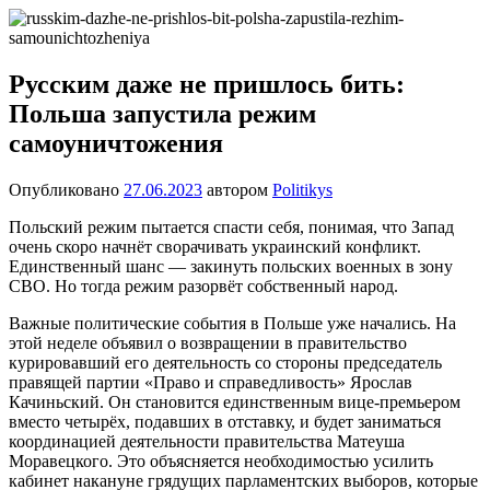
Перейти
Новости
Ещё
к
один
содержимому
сайт
Русским даже не пришлось бить:
на
Польша запустила режим
WordPress
самоуничтожения
Опубликовано
27.06.2023
автором
Politikys
Польский режим пытается спасти себя, понимая, что Запад
очень скоро начнёт сворачивать украинский конфликт.
Единственный шанс — закинуть польских военных в зону
СВО. Но тогда режим разорвёт собственный народ.
Важные политические события в Польше уже начались. На
этой неделе объявил о возвращении в правительство
курировавший его деятельность со стороны председатель
правящей партии «Право и справедливость» Ярослав
Качиньский. Он становится единственным вице-премьером
вместо четырёх, подавших в отставку, и будет заниматься
координацией деятельности правительства Матеуша
Моравецкого. Это объясняется необходимостью усилить
кабинет накануне грядущих парламентских выборов, которые