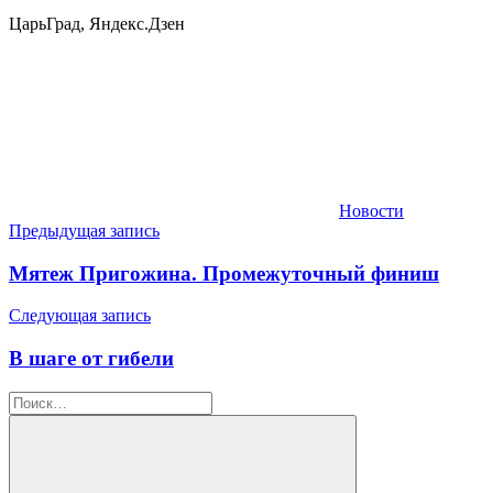
ЦарьГрад, Яндекс.Дзен
Новости
Навигация
Предыдущая запись
по
Мятеж Пригожина. Промежуточный финиш
записям
Следующая запись
В шаге от гибели
Найти: