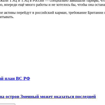
ежали ТЭЦ и ТЭЦ в России — специально завышали тарифы, что
ало, впереди ещё много работы и не хотелось бы, чтобы она остан
е активы перейдут в российский карман, требование Британии 
итывать.
ый план ВС РФ
 на остров Змеиный может оказаться последней