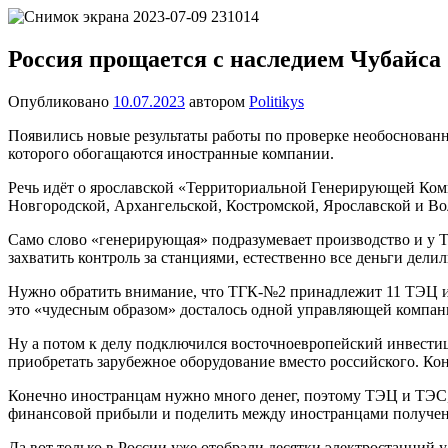
Перейти
Новости
Ещё
к
один
содержимому
Россия прощается с наследием Чубайса
сайт
на
Опубликовано
10.07.2023
автором
Politikys
WordPress
Появились новые результаты работы по проверке необоснованн
которого обогащаются иностранные компании.
Речь идёт о ярославской «Территориальной Генерирующей Ком
Новгородской, Архангельской, Костромской, Ярославской и Во
Само слово «генерирующая» подразумевает производство и у Т
захватить контроль за станциями, естественно все деньги дели
Нужно обратить внимание, что ТГК-№2 принадлежит 11 ТЭЦ и ТЭ
это «чудесным образом» досталось одной управляющей компан
Ну а потом к делу подключился восточноевропейский инвестиц
приобретать зарубежное оборудование вместо российского. Кон
Конечно иностранцам нужно много денег, поэтому ТЭЦ и ТЭС,
финансовой прибыли и поделить между иностранцами получе
Да вот только в России уже отобрали десятки электростанций у