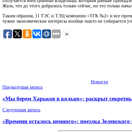
Получается иностранные владельцы, которым раньше принадл
Жаль, что до этого добрались только сейчас, но это только нач
Таким образом, 11 ТЭС и ТЭЦ компании «ТГК №2» и все прочи
чужие экономические интересы вообще никто не собирается уч
34
Новости
Навигация
Предыдущая запись
по
«Мы берем Харьков в кольцо»: раскрыт секретн
записям
Следующая запись
«Времени осталось немного»: поездка Зеленского