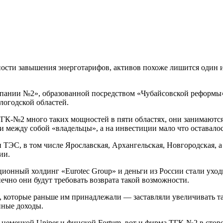
ости завышения энерготарифов, активов похоже лишится один и
пании №2», образованной посредством «Чубайсовской реформы»
логодской областей.
ГК-№2 много таких мощностей в пяти областях, они занимаются
ли между собой «владельцы», а на инвестиции мало что оставалос
С, в том числе Ярославская, Архангельская, Новгородская, а т
ии.
ионный холдинг «Eurotec Group» и деньги из России стали уход
ечно они будут требовать возврата такой возможности.
 которые раньше им принадлежали — заставляли увеличивать т
нные доходы.
 немецкой Uniper и финской Fortum, вот и фирма ТГК-№2 в сторон