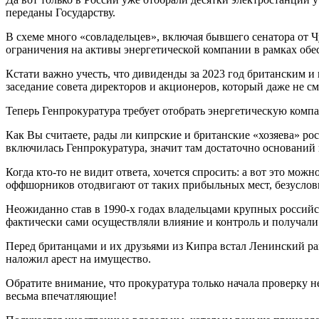
переданы Государству.
В схеме много «совладельцев», включая бывшего сенатора от 
ограничения на активы энергетической компании в рамках обе
Кстати важно учесть, что дивиденды за 2023 год британским и
заседание совета директоров и акционеров, который даже не с
Теперь Генпрокуратура требует отобрать энергетическую компа
Как Вы считаете, рады ли кипрские и британские «хозяева» ро
включилась Генпрокуратура, значит там достаточно оснований и
Когда кто-то не видит ответа, хочется спросить: а вот это мо
оффшорников отодвигают от таких прибыльных мест, безусловн
Неожиданно став в 1990-х годах владельцами крупных россий
фактически сами осуществляли влияние и контроль и получал
Перед британцами и их друзьями из Кипра встал Ленинский ра
наложил арест на имущество.
Обратите внимание, что прокуратура только начала проверку 
весьма впечатляющие!