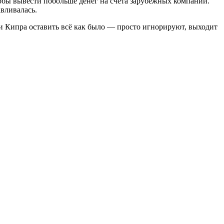
бы вывести побольше денег на счета зарубежных компаний.
авливалась.
и Кипра оставить всё как было — просто игнорируют, выходит