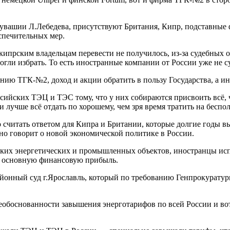
Чувашии Л.Лебедева, присутствуют Британия, Кипр, подставные 
спечительных мер.
 кипрским владельцам перевести не получилось, из-за судебных
могли избрать. То есть иностранные компании от России уже не
нию ТГК-№2, доход и акции обратить в пользу Государства, а и
ссийских ТЭЦ и ТЭС тому, что у них собираются присвоить всё, 
 лучше всё отдать по хорошему, чем зря время тратить на беспо
жно считать ответом для Кипра и Британии, которые долгие годы 
о говорит о новой экономической политике в России.
ских энергетических и промышленных объектов, иностранцы исп
и основную финансовую прибыль.
йонный суд г.Ярославль, который по требованию Генпрокуратуры
необоснованности завышения энерготарифов по всей России и во