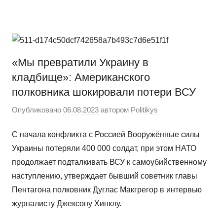
Перейти
Новости
Ещё
к
один
содержимому
сайт
на
«Мы превратили Украину в
WordPress
кладбище»: Американского
полковника шокировали потери ВСУ
Опубликовано
06.08.2023
автором
Politikys
С начала конфликта с Россией Вооружённые силы
Украины потеряли 400 000 солдат, при этом НАТО
продолжает подталкивать ВСУ к самоубийственному
наступлению, утверждает бывший советник главы
Пентагона полковник Дуглас Макгрегор в интервью
журналисту Джексону Хинклу.