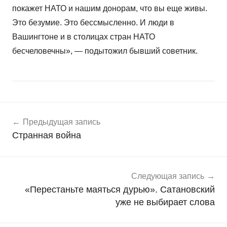
покажет НАТО и нашим донорам, что вы еще живы.
Это безумие. Это бессмысленно. И люди в
Вашингтоне и в столицах стран НАТО
бесчеловечны», — подытожил бывший советник.
Навигация
Н
Предыдущая запись
о
по
Странная война
в
записям
о
с
т
Следующая запись
и
«Перестаньте маяться дурью». Сатановский
уже не выбирает слова