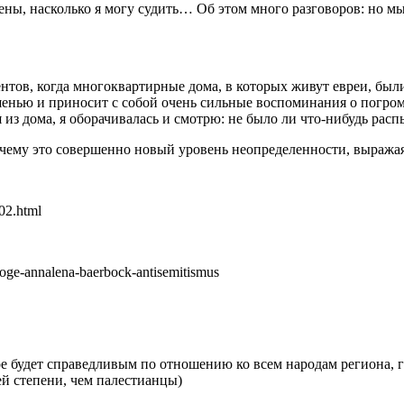
ены, насколько я могу судить… Об этом много разговоров: но мы 
тов, когда многоквартирные дома, в которых живут евреи, были
ишенью и приносит с собой очень сильные воспоминания о погро
дя из дома, я оборачивалась и смотрю: не было ли что-нибудь ра
т почему это совершенно новый уровень неопределенности, выраж
102.html
goge-annalena-baerbock-antisemitismus
ое будет справедливым по отношению ко всем народам региона, г
й степени, чем палестианцы)