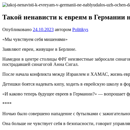
Перейти
Новости
Ещё
к
один
содержимому
Такой ненависти к евреям в Германии н
сайт
на
Опубликовано
24.10.2023
автором
Politikys
WordPress
«Мы чувствуем себя мишенями»
Заявляют евреи, живущие в Берлине.
Намедни в центре столицы ФРГ неизвестные забросали синаго
пострадавшей синагогой Анна Сигал.
После начала конфликта между Израилем и ХАМАС, жизнь еврее
Детишки боятся надевать кипу, ходить в еврейскую школу в фо
«И каково теперь будущее евреев в Германии?» — вопрошает ф
****
Ночью было совершено нападение с бутылками с зажигательной
Она больше не чувствует себя в безопасности, говорит упра