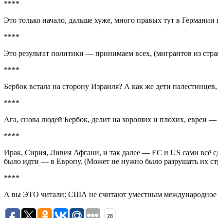
****
Это только начало, дальше хуже, много правых тут в Германии и
****
Это результат политики — принимаем всех, (мигрантов из стр
****
Бербок встала на сторону Израиля? А как же дети палестинцев,
****
Ага, снова людей Бербок, делит на хороших и плохих, евреи —
****
Ирак, Сирия, Ливия Афгани, и так далее — ЕС и US сами всё 
было идти — в Европу. (Может не нужно было разрушать их ст
****
А вы ЭТО читали: США не считают уместным международное ра
28