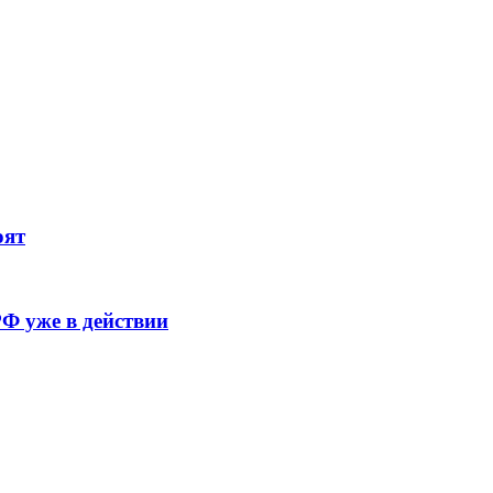
оят
Ф уже в действии