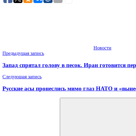
Новости
Навигация
Предыдущая запись
по
Запад спрятал голову в песок. Иран готовится п
записям
Следующая запись
Русские асы пронеслись мимо глаз НАТО и «выне
Найти: