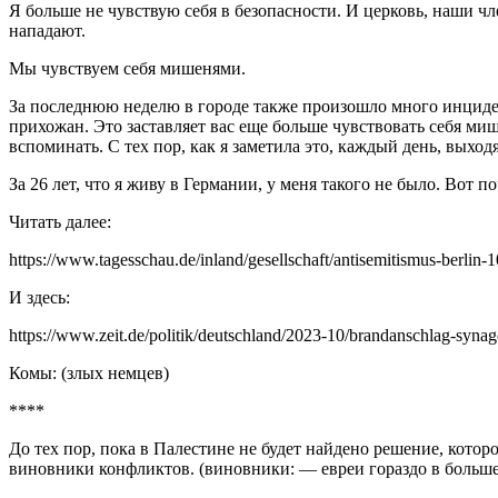
Я больше не чувствую себя в безопасности. И церковь, наши чл
нападают.
Мы чувствуем себя мишенями.
За последнюю неделю в городе также произошло много инциден
прихожан. Это заставляет вас еще больше чувствовать себя м
вспоминать. С тех пор, как я заметила это, каждый день, выхо
За 26 лет, что я живу в Германии, у меня такого не было. Во
Читать далее:
https://www.tagesschau.de/inland/gesellschaft/antisemitismus-berlin-
И здесь:
https://www.zeit.de/politik/deutschland/2023-10/brandanschlag-syna
Комы: (злых немцев)
****
До тех пор, пока в Палестине не будет найдено решение, котор
виновники конфликтов. (виновники: — евреи гораздо в больше