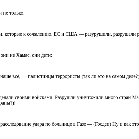
 не только.
ан, которые к сожалению, ЕС и США — разурушили, разрушали р
 они не Хамас, они дети:
 наше всё, — палистинцы террористы (так ли это на самом деле?
сделали своими войсками. Разрушли уничтожили много стран Ма
раны?)!
сследование удара по больнице в Газе — (Госдеп) Ну и как эт