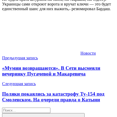
Украинцы сами откроют ворота и вручат ключи — это будет
единственный шанс для них выжить,- резюмировал Бардаш.
Новости
Навигация
Предыдущая запись
по
«Мумии возвращаются». В Сети высмеяли
записям
вечеринку Пугачевой и Макаревича
Следующая запись
Поляки покаялись за катастрофу Ту-154 под
Смоленском. На очереди правда о Катыни
Найти: