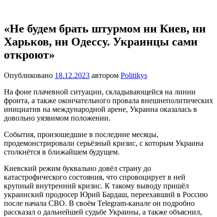
Перейти
Новости
Ещё
к
один
содержимому
«Не будем брать штурмом ни Киев, ни
сайт
Харьков, ни Одессу. Украинцы сами
на
WordPress
откроют»
Опубликовано
18.12.2023
автором
Politikys
На фоне плачевной ситуации, складывающейся на линии
фронта, а также окончательного провала внешнеполитических
инициатив на международной арене, Украина оказалась в
довольно уязвимом положении.
События, произошедшие в последние месяцы,
продемонстрировали серьёзный кризис, с которым Украина
столкнётся в ближайшем будущем.
Киевский режим буквально довёл страну до
катастрофического состояния, что спровоцирует в ней
крупный внутренний кризис. К такому выводу пришёл
украинский продюсер Юрий Бардаш, переехавший в Россию
после начала СВО. В своём Telegram-канале он подробно
рассказал о дальнейшей судьбе Украины, а также объяснил,