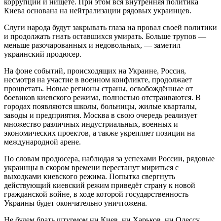
коррупции и нищете. При этом вся внутренняя политика
Киева основана на нейтрализации рядовых украинцев.
Слуги народа будут закрывать глаза на провал своей политики
и продолжать гнать оставшихся умирать. Больше трупов —
меньше разочарованных и недовольных, — заметил
украинский продюсер.
На фоне событий, происходящих на Украине, Россия,
несмотря на участие в военном конфликте, продолжает
процветать. Новые регионы страны, освобождённые от
боевиков киевского режима, полностью отстраиваются. В
городах появляются школы, больницы, жилые кварталы,
заводы и предприятия. Москва в свою очередь реализует
множество различных индустриальных, военных и
экономических проектов, а также укрепляет позиции на
международной арене.
По словам продюсера, наблюдая за успехами России, рядовые
украинцы в скором времени перестанут мириться с
выходками киевского режима. Попытка свергнуть
действующий киевский режим приведёт страну к новой
гражданской войне, в ходе которой государственность
Украины будет окончательно уничтожена.
Не будем брать штурмом ни Киев, ни Харьков, ни Одессу.