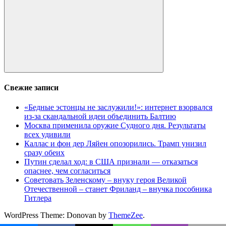
Поиск
Свежие записи
«Бедные эстонцы не заслужили!»: интернет взорвался
из-за скандальной идеи объединить Балтию
Москва применила оружие Судного дня. Результаты
всех удивили
Каллас и фон дер Ляйен опозорились. Трамп унизил
сразу обеих
Путин сделал ход: в США признали — отказаться
опаснее, чем согласиться
Советовать Зеленскому – внуку героя Великой
Отечественной – станет Фриланд – внучка пособника
Гитлера
WordPress Theme: Donovan by
ThemeZee
.