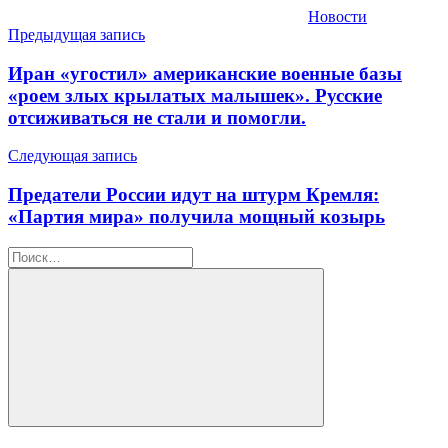
Новости
Навигация
Предыдущая запись
по
Иран «угостил» американские военные базы
записям
«роем злых крылатых малышек». Русские
отсиживаться не стали и помогли.
Следующая запись
Предатели России идут на штурм Кремля:
«Партия мира» получила мощный козырь
Найти:
Поиск