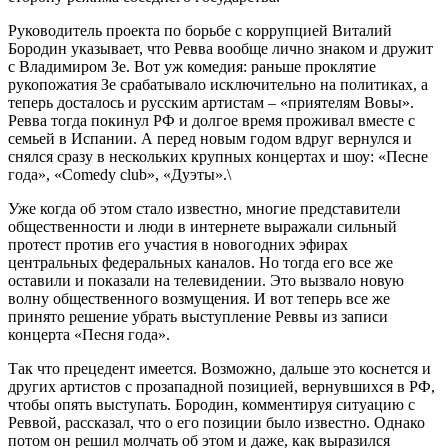
Руководитель проекта по борьбе с коррупцией Виталий
Бородин указывает, что Ревва вообще лично знаком и дружит
с Владимиром Зе. Вот уж комедия: раньше проклятие
рукопожатия Зе срабатывало исключительно на политиках, а
теперь досталось и русским артистам – «приятелям Вовы».
Ревва тогда покинул РФ и долгое время проживал вместе с
семьей в Испании. А перед новым годом вдруг вернулся и
снялся сразу в нескольких крупных концертах и шоу: «Песне
года», «Comedy club», «Дуэты».\
Уже когда об этом стало известно, многие представители
общественности и люди в интернете выражали сильный
протест против его участия в новогодних эфирах
центральных федеральных каналов. Но тогда его все же
оставили и показали на телевидении. Это вызвало новую
волну общественного возмущения. И вот теперь все же
принято решение убрать выступление Реввы из записи
концерта «Песня года».
Так что прецедент имеется. Возможно, дальше это коснется и
других артистов с прозападной позицией, вернувшихся в РФ,
чтобы опять выступать. Бородин, комментируя ситуацию с
Реввой, рассказал, что о его позиции было известно. Однако
потом он решил молчать об этом и даже, как выразился