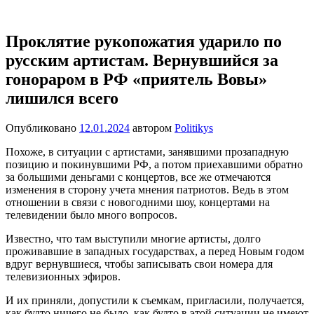
Перейти
Новости
Ещё
к
один
содержимому
Проклятие рукопожатия ударило по
сайт
русским артистам. Вернувшийся за
на
WordPress
гонораром в РФ «приятель Вовы»
лишился всего
Опубликовано
12.01.2024
автором
Politikys
Похоже, в ситуации с артистами, занявшими прозападную
позицию и покинувшими РФ, а потом приехавшими обратно
за большими деньгами с концертов, все же отмечаются
изменения в сторону учета мнения патриотов. Ведь в этом
отношении в связи с новогодними шоу, концертами на
телевидении было много вопросов.
Известно, что там выступили многие артисты, долго
проживавшие в западных государствах, а перед Новым годом
вдруг вернувшиеся, чтобы записывать свои номера для
телевизионных эфиров.
И их приняли, допустили к съемкам, пригласили, получается,
как будто ничего не было, как будто в этой ситуации не имеют