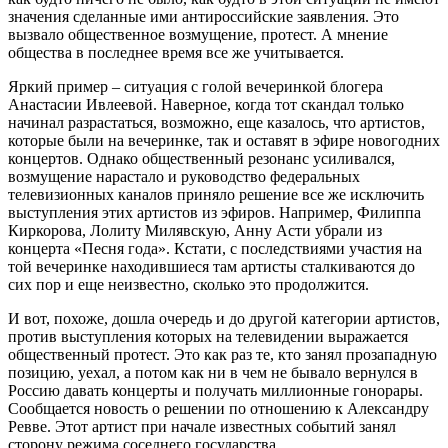
значения сделанные ими антироссийские заявления. Это
вызвало общественное возмущение, протест. А мнение
общества в последнее время все же учитывается.
Яркий пример – ситуация с голой вечеринкой блогера
Анастасии Ивлеевой. Наверное, когда тот скандал только
начинал разрастаться, возможно, еще казалось, что артистов,
которые были на вечеринке, так и оставят в эфире новогодних
концертов. Однако общественный резонанс усиливался,
возмущение нарастало и руководство федеральных
телевизионных каналов приняло решение все же исключить
выступления этих артистов из эфиров. Например, Филиппа
Киркорова, Лолиту Милявскую, Анну Асти убрали из
концерта «Песня года». Кстати, с последствиями участия на
той вечеринке находившиеся там артисты сталкиваются до
сих пор и еще неизвестно, сколько это продолжится.
И вот, похоже, дошла очередь и до другой категории артистов,
против выступления которых на телевидении выражается
общественный протест. Это как раз те, кто занял прозападную
позицию, уехал, а потом как ни в чем не бывало вернулся в
Россию давать концерты и получать миллионные гонорары.
Сообщается новость о решении по отношению к Александру
Ревве. Этот артист при начале известных событий занял
сторону режима соседнего государства.