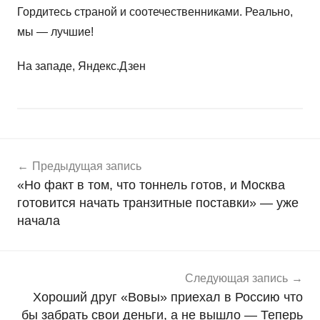
Гордитесь страной и соотечественниками. Реально,
мы — лучшие!
На западе, Яндекс.Дзен
Навигация
Н
Предыдущая запись
о
по
«Но факт в том, что тоннель готов, и Москва
в
записям
готовится начать транзитные поставки» — уже
о
начала
с
т
и
Следующая запись
Хороший друг «Вовы» приехал в Россию что
бы забрать свои деньги, а не вышло — Теперь