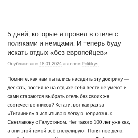
Перейти
Новости
Ещё
к
один
содержимому
сайт
на
5 дней, которые я провёл в отеле с
WordPress
поляками и немцами. И теперь буду
искать отдых «без европейцев»
Опубликовано
18.01.2024
автором
Politikys
Помните, как нам пытались насадить эту доктрину —
дескать, россияне на отдыхе себя вести не умеют, и
сами стараются выбрать отель без своих же
соотечественников? Кстати, вот как раз за
«Тигиииил» я испытываю лёгкую неприязнь к
Светлакову с Галустяном. Нет такого 100 лет уже как,
а они этой темой всё спекулируют. Понятное дело,