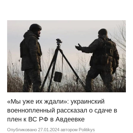
Перейти
Новости
Ещё
к
один
содержимому
сайт
на
WordPress
«Мы уже их ждали»: украинский
военнопленный рассказал о сдаче в
плен к ВС РФ в Авдеевке
Опубликовано
27.01.2024
автором
Politikys