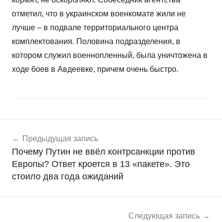
отметил, что в украинском военкомате жили не
лучше – в подвале территориального центра
комплектования. Половина подразделения, в
котором служил военнопленный, была уничтожена в
ходе боев в Авдеевке, причем очень быстро.
Навигация
Н
Предыдущая запись
о
по
Почему Путин не ввёл контрсанкции против
в
записям
Европы? Ответ кроется в 13 «пакете». Это
о
стоило два года ожиданий
с
т
и
Следующая запись