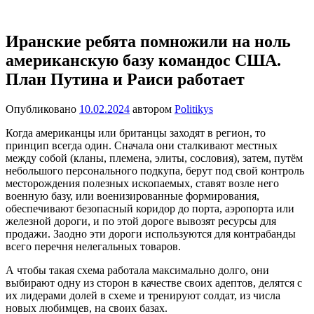
Перейти
Новости
Ещё
к
один
содержимому
Иранские ребята помножили на ноль
сайт
американскую базу командос США.
на
WordPress
План Путина и Раиси работает
Опубликовано
10.02.2024
автором
Politikys
Когда американцы или британцы заходят в регион, то
принцип всегда один. Сначала они сталкивают местных
между собой (кланы, племена, элиты, сословия), затем, путём
небольшого персонального подкупа, берут под свой контроль
месторождения полезных ископаемых, ставят возле него
военную базу, или военизированные формирования,
обеспечивают безопасный коридор до порта, аэропорта или
железной дороги, и по этой дороге вывозят ресурсы для
продажи. Заодно эти дороги используются для контрабанды
всего перечня нелегальных товаров.
А чтобы такая схема работала максимально долго, они
выбирают одну из сторон в качестве своих адептов, делятся с
их лидерами долей в схеме и тренируют солдат, из числа
новых любимцев, на своих базах.