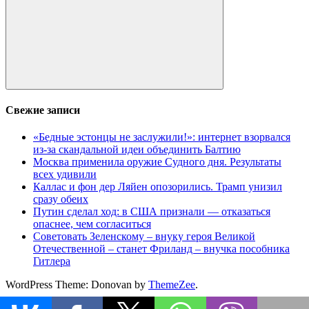
Поиск
Свежие записи
«Бедные эстонцы не заслужили!»: интернет взорвался
из-за скандальной идеи объединить Балтию
Москва применила оружие Судного дня. Результаты
всех удивили
Каллас и фон дер Ляйен опозорились. Трамп унизил
сразу обеих
Путин сделал ход: в США признали — отказаться
опаснее, чем согласиться
Советовать Зеленскому – внуку героя Великой
Отечественной – станет Фриланд – внучка пособника
Гитлера
WordPress Theme: Donovan by
ThemeZee
.