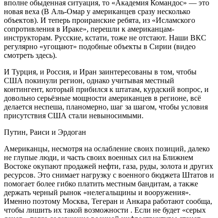
вполне обыденная ситуация, то «Академия Командос» — это
новая веха (В Аль-Омар у американцев сразу несколько
объектов). И теперь проиранские ребята, из «Исламского
сопротивления в Ираке», перешли к американцам-
инструкторам. Русские, кстати, тоже не отстают. Наши ВКС
регулярно «угощают» подобные объекты в Сирии (видео
смотреть здесь).
И Турция, и Россия, и Иран заинтересованы в том, чтобы
США покинули регион, однако учитывая местный
контингент, который прибился к штатам, курдский вопрос, и
довольно серьёзные мощности американцев в регионе, всё
делается неспеша, планомерно, шаг за шагом, чтобы условия
присутствия США стали невыносимыми.
Путин, Раиси и Эрдоган
Американцы, несмотря на ослабление своих позиций, далеко
не глупые люди, и часть своих военных сил на Ближнем
Востоке окупают продажей нефти, газа, руды, золота и других
ресурсов. Это снимает нагрузку с военного бюджета Штатов и
помогает более гибко платить местным бандитам, а также
держать черный рынок «нелегальщины и вооружения».
Именно поэтому Москва, Тегеран и Анкара работают сообща,
чтобы лишить их такой возможности . Если не будет «серых