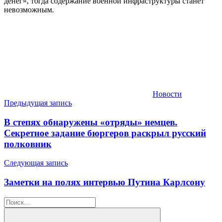
денег», тогда содержание военной инфраструктуры станет
невозможным.
Новости
Навигация
Предыдущая запись
по
В степях обнаружены «отряды» немцев.
записям
Секретное задание бюргеров раскрыл русский
полковник
Следующая запись
Заметки на полях интервью Путина Карлсону
Найти: