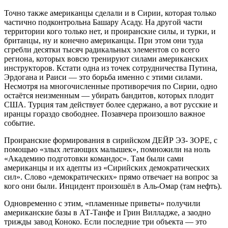
Точно также американцы сделали и в Сирии, которая только
частично подконтрольна Башару Асаду. На другой части
территории кого только нет, и проиранские силы, и турки, и
британцы, ну и конечно американцы. При этом они туда
сгребли десятки тысяч радикальных элементов со всего
региона, которых вовсю тренируют силами американских
инструкторов. Кстати одна из точек сотрудничества Путина,
Эрдогана и Раиси — это борьба именно с этими силами.
Несмотря на многочисленные противоречия по Сирии, одно
остаётся неизменным — убирать бандитов, которых плодит
США. Турция там действует более сдержано, а вот русские и
иранцы гораздо свободнее. Позавчера произошло важное
событие.
Проиранские формирования в сирийском ДЕЙР ЭЗ- ЗОРЕ, c
помощью «злых летающих малышек», помножили на ноль
«Академию подготовки командос». Там были сами
американцы и их адепты из «Сирийских демократических
сил». Слово «демократических» прямо отвечает на вопрос за
кого они были. Инцидент произошёл в Аль-Омар (там нефть).
Одновременно с этим, «пламенные приветы» получили
американские базы в АТ-Танфе и Грин Вилладже, а заодно
трижды завод Коноко. Если последние три объекта — это