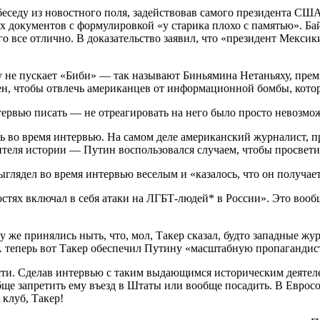
еду из новостного поля, задействовав самого президента США.
 документов с формулировкой «у старика плохо с памятью». Ба
го все отлично. В доказательство заявил, что «президент Мекси
 не пускает «Биби» — так называют Биньямина Нетаньяху, премь
ен, чтобы отвлечь американцев от информационной бомбы, кото
рвью писать — не отреагировать на него было просто невозможно
сь во время интервью. На самом деле американский журналист, 
теля истории — Путин воспользовался случаем, чтобы просвети
ыглядел во время интервью веселым и «казалось, что он получает
тях включал в себя атаки на ЛГБТ-людей* в России». Это вообщ
у же принялись ныть, что, мол, Такер сказал, будто западные ж
А теперь вот Такер обеспечил Путину «масштабную пропагандис
исти. Сделав интервью с таким выдающимся историческим деятел
обще запретить ему въезд в Штаты или вообще посадить. В Еврос
 клуб, Такер!