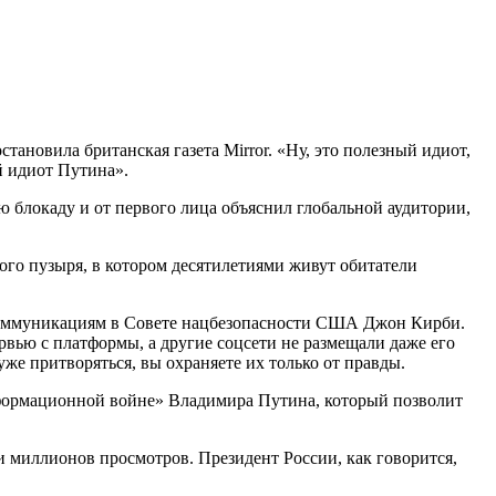
новила британская газета Mirror. «Ну, это полезный идиот,
й идиот Путина».
блокаду и от первого лица объяснил глобальной аудитории,
ого пузыря, в котором десятилетиями живут обитатели
коммуникациям в Совете нацбезопасности США Джон Кирби.
ервью с платформы, а другие соцсети не размещали даже его
же притворяться, вы охраняете их только от правды.
информационной войне» Владимира Путина, который позволит
и миллионов просмотров. Президент России, как говорится,