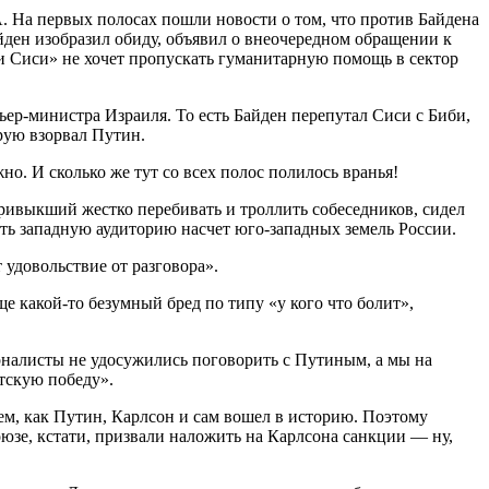
 На первых полосах пошли новости о том, что против Байдена
йден изобразил обиду, объявил о внеочередном обращении к
ки Сиси» не хочет пропускать гуманитарную помощь в сектор
ер-министра Израиля. То есть Байден перепутал Сиси с Биби,
рую взорвал Путин.
. И сколько же тут со всех полос полилось вранья!
привыкший жестко перебивать и троллить собеседников, сидел
ть западную аудиторию насчет юго-западных земель России.
 удовольствие от разговора».
е какой-то безумный бред по типу «у кого что болит»,
урналисты не удосужились поговорить с Путиным, а мы на
тскую победу».
ем, как Путин, Карлсон и сам вошел в историю. Поэтому
оюзе, кстати, призвали наложить на Карлсона санкции — ну,