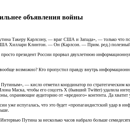
сильнее объявления войны
ина Такеру Карлсону, — враг США и Запада», — только что поста
 США Хиллари Клинтон. — Он (Карлсон. — Прим. ред.) полезны
 просто президент России прорвал двухлетнюю информационную 
о вообще возможно? Кто пропустил правду внутрь информационн
м Путиным», — кисло отметил координатор по стратегическим 
Илона Маска, чтобы его соцсеть X (бывший Twitter) удалила инт
оны, охраняющие аудиторию от «вредного» контента. Да хватит у
ссии уже испугалась, что это будет «пропагандистский удар в 
ьше.
. Интервью Путина за несколько часов набрало больше семидесят