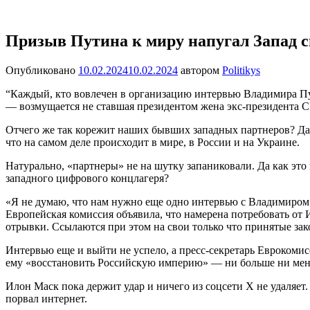
Перейти
Новости
Ещё
к
один
содержимому
Призыв Путина к миру напугал Запад 
сайт
на
Опубликовано
10.02.2024
10.02.2024
автором
Politikys
WordPress
“Каждый, кто вовлечен в организацию интервью Владимира Пут
— возмущается не ставшая президентом жена экс-президента
Отчего же так корежит наших бывших западных партнеров? Да
что на самом деле происходит в мире, в России и на Украине.
Натурально, «партнеры» не на шутку запаниковали. Да как эт
западного цифрового концлагеря?
«Я не думаю, что нам нужно еще одно интервью с Владимиро
Европейская комиссия объявила, что намерена потребовать от 
отрывки. Ссылаются при этом на свои только что принятые зак
Интервью еще и выйти не успело, а пресс-секретарь Еврокоми
ему «восстановить Российскую империю» — ни больше ни мен
Илон Маск пока держит удар и ничего из соцсети Х не удаляет
порвал интернет.