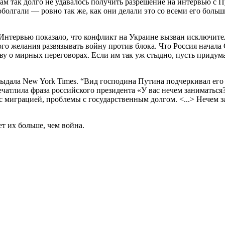
м так долго не удавалось получить разрешение на интервью с Пу
, оболгали — ровно так же, как они делали это со всеми его бо
Интервью показало, что конфликт на Украине вызван исключител
о желания развязывать войну против блока. Что Россия начала
 о мирных переговорах. Если им так уж стыдно, пусть придумаю
дала New York Times. “Вид господина Путина подчеркивал его т
печатлила фраза российского президента «У вас нечем занимать
 миграцией, проблемы с государственным долгом. <...> Нечем 
т их больше, чем война.