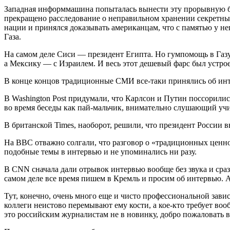
Западная информмашина попыталась вынести эту прорывную бес
прекращено расследование о неправильном хранении секретных
нации и принялся доказывать американцам, что с памятью у не
Газа.
На самом деле Сиси — президент Египта. Но гумпомощь в Газу
а Мексику — с Израилем. И весь этот дешевый фарс был устро
В конце концов традиционные СМИ все-таки принялись об инте
В Washington Post придумали, что Карлсон и Путин поссорили
во время беседы как пай-мальчик, внимательно слушающий учи
В британской Times, наоборот, решили, что президент России в
На BBC отважно солгали, что разговор о «традиционных ценнос
подобные темы в интервью и не упоминались ни разу.
В CNN сначала дали отрывок интервью вообще без звука и сраз
самом деле все время пишем в Кремль и просим об интервью. 
Тут, конечно, очень много еще и чисто профессиональной зав
коллеги неистово перемывают ему кости, а кое-кто требует во
это российским журналистам не в новинку, добро пожаловать в