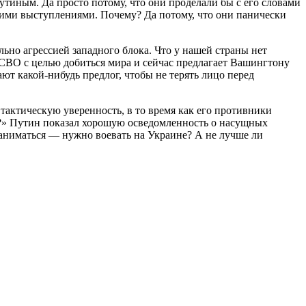
тиным. Да просто потому, что они проделали бы с его словами
льшими выступлениями. Почему? Да потому, что они панически
ьно агрессией западного блока. Что у нашей страны нет
 СВО с целью добиться мира и сейчас предлагает Вашингтону
т какой-нибудь предлог, чтобы не терять лицо перед
актическую уверенность, в то время как его противники
ся?» Путин показал хорошую осведомленность о насущных
заниматься — нужно воевать на Украине? А не лучше ли