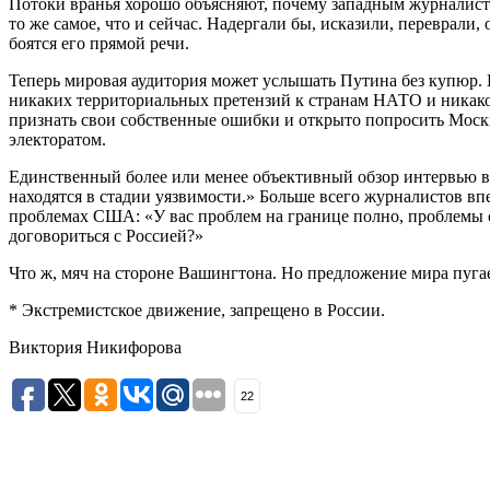
Потоки вранья хорошо объясняют, почему западным журналиста
то же самое, что и сейчас. Надергали бы, исказили, переврали
боятся его прямой речи.
Теперь мировая аудитория может услышать Путина без купюр. 
никаких территориальных претензий к странам НАТО и никаког
признать свои собственные ошибки и открыто попросить Москву
электоратом.
Единственный более или менее объективный обзор интервью вы
находятся в стадии уязвимости.» Больше всего журналистов в
проблемах США: «У вас проблем на границе полно, проблемы с
договориться с Россией?»
Что ж, мяч на стороне Вашингтона. Но предложение мира пугае
* Экстремистское движение, запрещено в России.
Виктория Никифорова
22