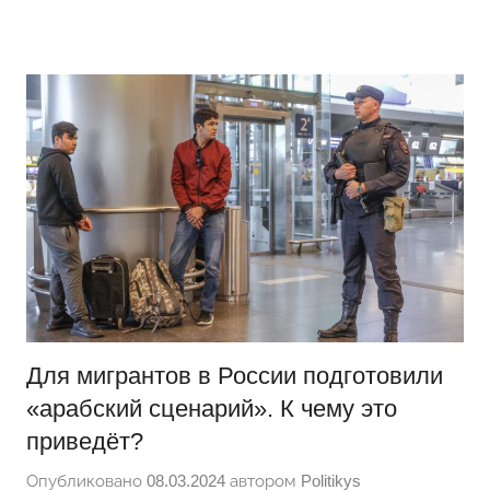
Перейти
Новости
Ещё
к
один
содержимому
сайт
на
WordPress
Для мигрантов в России подготовили
«арабский сценарий». К чему это
приведёт?
Опубликовано
08.03.2024
автором
Politikys