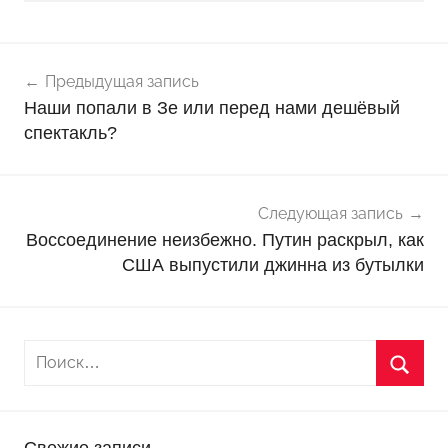
Навигация
Н
Предыдущая запись
о
по
Наши попали в Зе или перед нами дешёвый
в
записям
спектакль?
о
с
т
и
Следующая запись
Воссоединение неизбежно. Путин раскрыл, как
США выпустили джинна из бутылки
Свежие записи