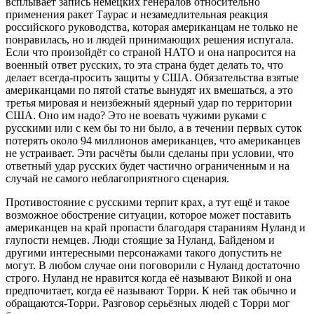
всплывает запись немецких генералов относительно
применения ракет Таурас и незамедлительная реакция
российского руководства, которая американцам не только не
понравилась, но и людей принимающих решения испугала.
Если что произойдёт со страной НАТО и она напросится на
военный ответ русских, то эта страна будет делать то, что
делает всегда-просить защиты у США. Обязательства взятые
американцами по пятой статье вынудят их вмешаться, а это
третья мировая и неизбежный ядерный удар по территории
США. Оно им надо? Это не воевать чужими руками с
русскими или с кем бы то ни было, а в течении первых суток
потерять около 94 миллионов американцев, что американцев
не устраивает. Эти расчёты были сделаны при условии, что
ответный удар русских будет частично ограниченным и на
случай не самого неблагоприятного сценария.
Противостояние с русскими терпит крах, а тут ещё и такое
возможное обострение ситуации, которое может поставить
американцев на край пропасти благодаря стараниям Нуланд и
глупости немцев. Люди стоящие за Нуланд, Байденом и
другими интересными персонажами такого допустить не
могут. В любом случае они поговорили с Нуланд достаточно
строго. Нуланд не нравится когда её называют Викой и она
предпочитает, когда её называют Торри. К ней так обычно и
обращаются-Торри. Разговор серьёзных людей с Торри мог