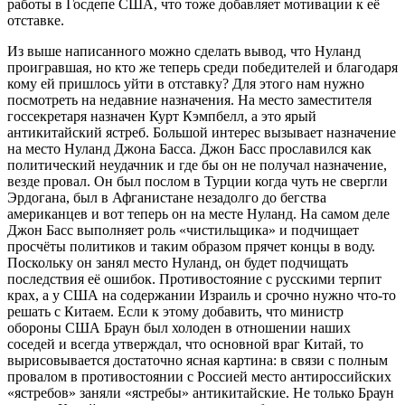
работы в Госдепе США, что тоже добавляет мотивации к её
отставке.
Из выше написанного можно сделать вывод, что Нуланд
проигравшая, но кто же теперь среди победителей и благодаря
кому ей пришлось уйти в отставку? Для этого нам нужно
посмотреть на недавние назначения. На место заместителя
госсекретаря назначен Курт Кэмпбелл, а это ярый
антикитайский ястреб. Большой интерес вызывает назначение
на место Нуланд Джона Басса. Джон Басс прославился как
политический неудачник и где бы он не получал назначение,
везде провал. Он был послом в Турции когда чуть не свергли
Эрдогана, был в Афганистане незадолго до бегства
американцев и вот теперь он на месте Нуланд. На самом деле
Джон Басс выполняет роль «чистильщика» и подчищает
просчёты политиков и таким образом прячет концы в воду.
Поскольку он занял место Нуланд, он будет подчищать
последствия её ошибок. Противостояние с русскими терпит
крах, а у США на содержании Израиль и срочно нужно что-то
решать с Китаем. Если к этому добавить, что министр
обороны США Браун был холоден в отношении наших
соседей и всегда утверждал, что основной враг Китай, то
вырисовывается достаточно ясная картина: в связи с полным
провалом в противостоянии с Россией место антироссийских
«ястребов» заняли «ястребы» антикитайские. Не только Браун