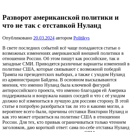
Перейти
Новости
Ещё
к
один
содержимому
Разворот американской политики и
сайт
что не так с отставкой Нуланд
на
WordPress
Опубликовано
20.03.2024
автором
Politikys
В свете последних событий всё чаще попадаются статьи о
возможных изменениях американской внешней политики в
отношении России. Об этом пишут как российские, так и
западные СМИ. Приводятся различные варианты изменений в
политике США, которые связывают с возможной победой
Трампа на президентских выборах, а также с уходом Нуланд
из администрации Байдена. В основном высказываются
мнения, что именно Нуланд была ключевой фигурой
антироссийского проекта, что именно благодаря ей Америка
поддерживала и вооружала наших соседей и что с её уходом
должно всё измениться в лучшую для россиян сторону. В этой
статье я попробую разобраться так ли это и какими могли, а
вероятнее всего были, причины отставки Виктории Нуланд и
как это может отразиться на политике США в отношении
России. Для тех, кто привык ограничиваться только чтением
заголовков, даю короткий ответ: сама по-себе отставка Нуланд