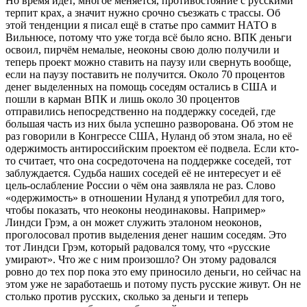
Но время идёт, многое меняется, противостояние с русскими
терпит крах, а значит нужно срочно съезжать с трассы. Об
этой тенденции я писал ещё в статье про саммит НАТО в
Вильнюсе, потому что уже тогда всё было ясно. ВПК деньги
освоил, пирчём немалые, неоконы свою долю получили и
теперь проект можно ставить на паузу или свернуть вообще,
если на паузу поставить не получится. Около 70 процентов
денег выделенных на помощь соседям остались в США и
пошли в карман ВПК и лишь около 30 процентов
отправились непосредственно на поддержку соседей, где
большая часть из них была успешно разворована. Об этом не
раз говорили в Конгрессе США, Нуланд об этом знала, но её
одержимость антироссийским проектом её подвела. Если кто-
то считает, что она сосредоточена на поддержке соседей, тот
заблуждается. Судьба наших соседей её не интересует и её
цель-ослабление России о чём она заявляла не раз. Слово
«одержимость» в отношении Нуланд я употребил для того,
чтобы показать, что неоконы неодинаковы. Например»
Линдси Грэм, а он может служить эталоном неоконов,
проголосовал против выделения денег нашим соседям. Это
тот Линдси Грэм, который радовался тому, что «русские
умирают». Что же с ним произошло? Он этому радовался
ровно до тех пор пока это ему приносило деньги, но сейчас на
этом уже не заработаешь и потому пусть русские живут. Он не
столько против русских, сколько за деньги и теперь