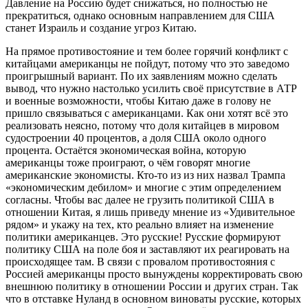
Давление на Россию будет снижаться, но полностью не
прекратиться, однако основным направлением для США
станет Израиль и создание угроз Китаю.
На прямое противостояние и тем более горячий конфликт с
китайцами американцы не пойдут, потому что это заведомо
проигрышный вариант. По их заявлениям можно сделать
вывод, что нужно настолько усилить своё присутствие в АТР
и военные возможности, чтобы Китаю даже в голову не
пришло связываться с американцами. Как они хотят всё это
реализовать неясно, потому что доля китайцев в мировом
судостроении 40 процентов, а доля США около одного
процента. Остаётся экономическая война, которую
американцы тоже проиграют, о чём говорят многие
американские экономисты. Кто-то из из них назвал Трампа
«экономическим дебилом» и многие с этим определением
согласны. Чтобы вас далее не грузить политикой США в
отношении Китая, я лишь приведу мнение из «Удивительное
рядом» и укажу на тех, кто реально влияет на изменение
политики американцев. Это русские! Русские формируют
политику США на поле боя и заставляют их реагировать на
происходящее там. В связи с провалом противостояния с
Россией американцы просто вынуждены корректировать свою
внешнюю политику в отношении России и других стран. Так
что в отставке Нуланд в основном виноваты русские, которых