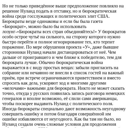
Но не только приведённое выше предположение повлияло на
решение Нуланд подать в отставку, но и бюрократическая
война среди госслужащих и политических элит США.
Бюрократы везде одинаковы и если бы была газета
«Бюрократ», можно было бы использовать
лозунг-«Бюрократы всех стран объединяйтесь!» У бюрократов
особо острое чутьё на сильного, на сторону которого нужно
быстро перейти и полное игнорирование тех, кто терпит
поражение. По мере обрушения проекта «У», даже бывшие
сторонники Нуланд начали дистанцироваться от неё. Чем
дальше от проигравшего и чем ближе к победителю, тем для
бюрократа лучше. Обычно бюрократическая война
выражается в с виду простых вещах: забыли пригласить на
собрание или нечаянно не внесли в список гостей на важный
приём, при встрече ограничиваются приветствием и вместо
спросить как дела, ускоряют ход и многими другими
«мелочами» важными для бюрократа. Никто не может сказать
точно, откуда у русских появилась запись разговора немецких
генералов и вполне возможно, её слили сами американцы,
чтобы поскорее выдавить Нуланд с политического поля.
Иногда бюрократы специально дают возможность неугодному
совершить ошибку и потом благодаря совершённой им
ошибке избавляются от неугодного. Как бы там ни было, но
Нуланд создали очень сложные условия для продолжения