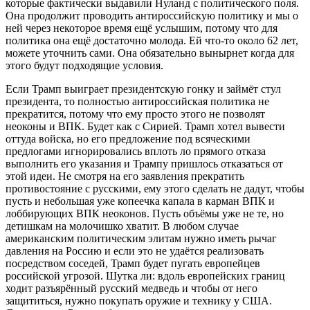
которые фактически выдавили Нуланд с политического поля.
Она продолжит проводить антироссийскую политику и мы о
ней через некоторое время ещё услышим, потому что для
политика она ещё достаточно молода. Ей что-то около 62 лет,
можете уточнить сами. Она обязательно вынырнет когда для
этого будут подходящие условия.
Если Трамп выиграет президентскую гонку и займёт стул
президента, то полностью антироссийская политика не
прекратится, потому что ему просто этого не позволят
неоконы и ВПК. Будет как с Сирией. Трамп хотел вывести
оттуда войска, но его предложение под всяческими
предлогами игнорировались вплоть ло прямого отказа
выполнить его указания и Трампу пришлось отказаться от
этой идеи. Не смотря на его заявления прекратить
противостояние с русскими, ему этого сделать не дадут, чтобы
пусть и небольшая уже копеечка капала в карман ВПК и
лоббирующих ВПК неоконов. Пусть объёмы уже не те, но
детишкам на молочишко хватит. В любом случае
американским политическим элитам нужно иметь рычаг
давления на Россию и если это не удаётся реализовать
посредством соседей, Трамп будет пугать европейцев
российской угрозой. Шутка ли: вдоль европейских границ
ходит разъярённый русский медведь и чтобы от него
защититься, нужно покупать оружие и технику у США.