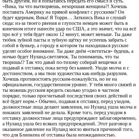
быть другим, но я попытаюсь передать его смысл и суть.
«Вика, ты что вытворяешь, нехорошая женщина?! Хочешь
поставить Америку на прямой конфликт с русскими? Он
будет ядерным, Вика! Я Торри… Заткнись Вика и слушай
сюда: из-за твоего рвения и глупости немцев может быть в
конечном итоге нанесён удар по США, а это значит, что на всё
про всё у тебя будет около 12 минут, может меньше. Ты даже
тюбик зубной пасты и зубную щётку не успеешь забрать с
собой в бункер, а городу в котором ты находишься русские
уделят особое внимание. Ты даже днём «светиться» будешь, а
ночью будет Нуланд-светлячок. Ты понимаешь, что ты
творишь!? Так что давай по-тихому собирай вещички и
подавай в отставку, пока ветер без камней. Уходи молча и с
достоинством, а мы твои художества как-нибудь разрулим.
Хочешь противостоять русским-пожалуйста, но не на
официальном, государственном уровне. У тебя много связей и
ты можешь русским вредить сколько угодно в частном
порядке, только просчитывай последствия своих действий и
всё будет норм.» Обычно, подавая в отставку, перед уходом,
должностные лица делают заявления, но Нуланд ушла молча и
никаких заявлений не делала. Кроме того, перед уходом в
отставку должностные лица предупреждают заблаговременно,
а Нуланд ушла без всяких предупреждений. Этот разговор и
оказанное давление на Нуланд могло явиться причиной того,
что для Блинкена её отставка была неожиданностью.