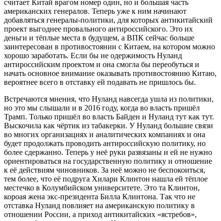
считает Китай врагом номер один, но и большая часть
американских генералов. Теперь уже к ним начинают
добавляться генералы-политики, для которых антикитайский
проект выгоднее провального антироссийского. Это их
деньги и тёплые места в будущем, а ВПК сейчас больше
заинтересован в противостоянии с Китаем, на котором можно
хорошо заработать. Если бы не одержимость Нуланд
антироссийским проектом и она смогла бы переобуться и
начать основное внимание оказывать противостоянию Китаю,
вероятнее всего в отставку ей подавать не пришлось бы.
Встречаются мнения, что Нуланд навсегда ушла из политики,
но это мы слышали и в 2016 году, когда во власть пришёл
Трамп. Только пришёл во власть Байден и Нуланд тут как тут.
Выскочила как чёртик из табакерки. У Нуланд большие связи
во многих организациях и аналитических компаниях и она
будет продолжать проводить антироссийскую политику, но
более сдержанно. Теперь у неё руки развязаны и ей не нужно
ориентироваться на государственную политику и отношение
к её действиям чиновников. За неё можно не беспокоиться,
тем более, что её подруга Хилари Клинтон нашла ей тёплое
местечко в Колумбийском университете. Это та Клинтон,
короая жена экс-президента Билла Клинтона. Так что не
отставка Нуланд повлияет на американскую политику в
отношении России, а приход антикитайских «ястребов»,