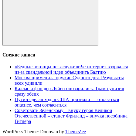
Поиск
Свежие записи
«Бедные эстонцы не заслужили!»: интернет взорвался
из-за скандальной идеи объединить Балтию
Москва применила оружие Судного дня. Результаты
всех удивили
Каллас и фон дер Ляйен опозорились. Трамп унизил
сразу обеих
Путин сделал ход: в США признали — отказаться
опаснее, чем согласиться
Советовать Зеленскому – внуку героя Великой
Отечественной – станет Фриланд – внучка пособника
Гитлера
WordPress Theme: Donovan by
ThemeZee
.