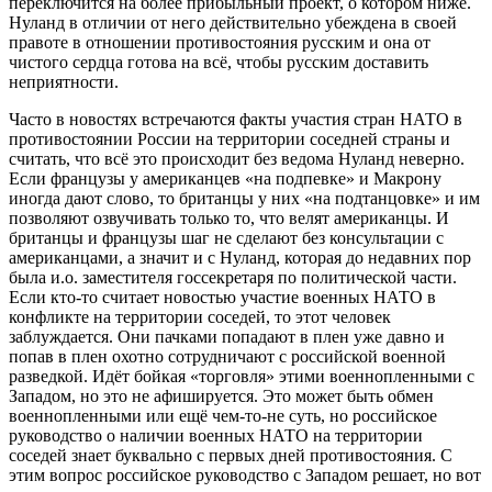
переключится на более прибыльный проект, о котором ниже.
Нуланд в отличии от него действительно убеждена в своей
правоте в отношении противостояния русским и она от
чистого сердца готова на всё, чтобы русским доставить
неприятности.
Часто в новостях встречаются факты участия стран НАТО в
противостоянии России на территории соседней страны и
считать, что всё это происходит без ведома Нуланд неверно.
Если французы у американцев «на подпевке» и Макрону
иногда дают слово, то британцы у них «на подтанцовке» и им
позволяют озвучивать только то, что велят американцы. И
британцы и французы шаг не сделают без консультации с
американцами, а значит и с Нуланд, которая до недавних пор
была и.о. заместителя госсекретаря по политической части.
Если кто-то считает новостью участие военных НАТО в
конфликте на территории соседей, то этот человек
заблуждается. Они пачками попадают в плен уже давно и
попав в плен охотно сотрудничают с российской военной
разведкой. Идёт бойкая «торговля» этими военнопленными с
Западом, но это не афишируется. Это может быть обмен
военнопленными или ещё чем-то-не суть, но российское
руководство о наличии военных НАТО на территории
соседей знает буквально с первых дней противостояния. С
этим вопрос российское руководство с Западом решает, но вот