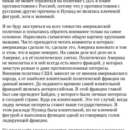
никак не может отразиться на политике США в плане
противостояния с Россией, потому что у противостояния с
русскими другие причины и Нуланд не являлась ключевой
фигурой, хотя и значимой.
Я не буду заостряться на всех тонкостях американской
политики и попытаюсь обратить внимание только на самое
основное. Нарисовать схематично общую картину крупными
мазками. Часто приходится читать комменты в которых:
американцы сделали то, сделали это, Америка виновато в том
и этом, что в корне неверно. На самом деле всё дело не в
Америке, а в её политических элитах. Политически Америка
не монолитна и в ней всегда есть много фракций, у которых
зачастую разные и даже противоположные интересы.
Внешняя политика США зависит не от мнения американского
народа, а от наиболее влиятельной политической фракции на
данный момент. До недавнего времени самой влиятельной
фракцией являлась антироссийская. В этой фракции главой
был сам президент Байден, у которого были личные интересы
в соседней стране. Куда уж влиятельней. Это тот случай, когда
лидер личные интересы ставит выше государственных. В
этом раскладе Нуланд была влиятельной, но не ключевой
фигурой и выполняла функции одной из говорящих голов
лидирующей фракции.