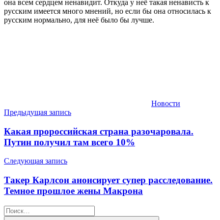
она всем сердцем ненавидит. Откуда у неё такая ненависть к
русским имеется много мнений, но если бы она относилась к
русским нормально, для неё было бы лучше.
Новости
Навигация
Предыдущая запись
по
Какая пророссийская страна разочаровала.
записям
Путин получил там всего 10%
Следующая запись
Такер Карлсон анонсирует супер расследование.
Темное прошлое жены Макрона
Найти: