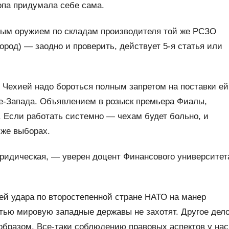
опа придумала себе сама.
ным оружием по складам производителя той же РСЗО
ород) — заодно и проверить, действует 5-я статья или
Чехией надо бороться полным запретом на поставки ей
Не-Запада. Объявлением в розыск премьера Фиалы,
 Если работать системно — чехам будет больно, и
 же выборах.
юридическая, — уверен доцент Финансового университет
ей удара по второстепенной стране НАТО на манер
тью мировую западные державы не захотят. Другое дело
 образом. Все-таки соблюдению правовых аспектов у нас