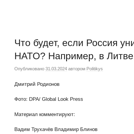
Перейти
к
Ещё
Новости
содержимому
один
сайт
на
Что будет, если Россия у
WordPress
НАТО? Например, в Литве
Опубликовано
31.03.2024
автором
Politikys
Дмитрий Родионов
Фото: DPA/ Global Look Press
Материал комментируют:
Вадим Трухачёв Владимир Блинов