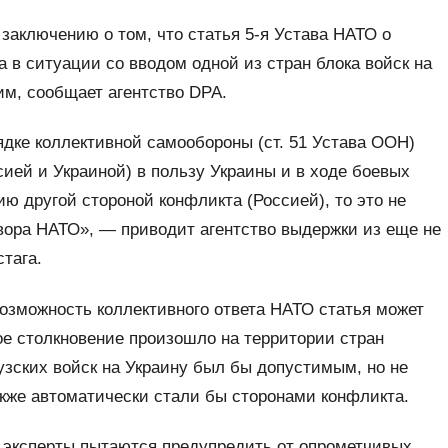
заключению о том, что статья 5-я Устава НАТО о
 в ситуации со вводом одной из стран блока войск на
м, сообщает агентство DPA.
ядке коллективной самообороны (ст. 51 Устава ООН)
ией и Украиной) в пользу Украины и в ходе боевых
ю другой стороной конфликта (Россией), то это не
вора НАТО», — приводит агентство выдержки из еще не
стага.
озможность коллективного ответа НАТО статья может
ое столкновение произошло на территории стран
узских войск на Украину был бы допустимым, но не
акже автоматически стали бы сторонами конфликта.
е эксперты пытаются предупредить от опрометчивых