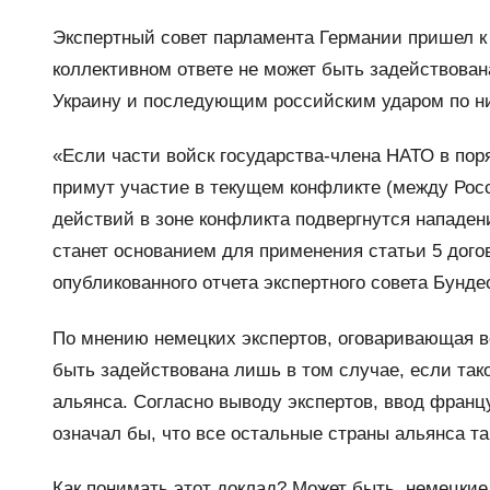
Экспертный совет парламента Германии пришел к 
коллективном ответе не может быть задействована
Украину и последующим российским ударом по ни
«Если части войск государства-члена НАТО в пор
примут участие в текущем конфликте (между Росс
действий в зоне конфликта подвергнутся нападени
станет основанием для применения статьи 5 дого
опубликованного отчета экспертного совета Бунде
По мнению немецких экспертов, оговаривающая в
быть задействована лишь в том случае, если так
альянса. Согласно выводу экспертов, ввод франц
означал бы, что все остальные страны альянса т
Как понимать этот доклад? Может быть, немецки