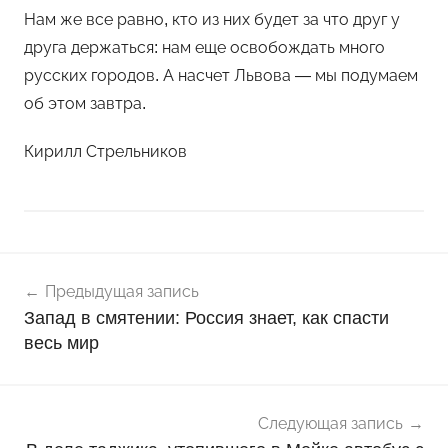
Нам же все равно, кто из них будет за что друг у
друга держаться: нам еще освобождать много
русских городов. А насчет Львова — мы подумаем
об этом завтра.
Кирилл Стрельников
Навигация
Н
Предыдущая запись
о
по
Запад в смятении: Россия знает, как спасти
в
записям
весь мир
о
с
т
и
Следующая запись