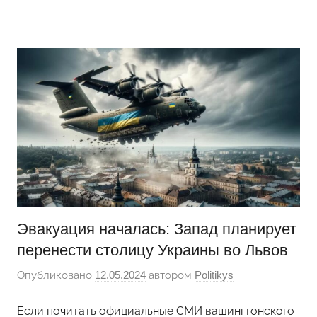
Перейти
Новости
Ещё
к
один
содержимому
сайт
на
WordPress
Эвакуация началась: Запад планирует
перенести столицу Украины во Львов
Опубликовано
12.05.2024
автором
Politikys
Если почитать официальные СМИ вашингтонского