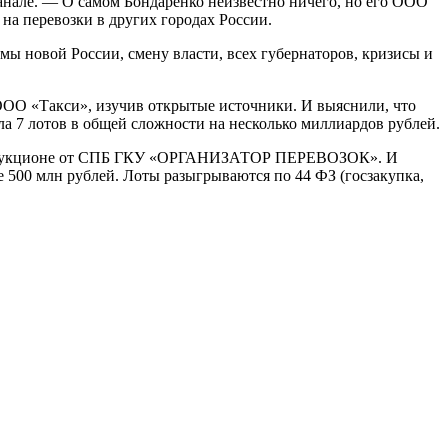
анале. — О самом Бондаренко неизвестно ничего, но его ООО
 на перевозки в других городах России.
мы новой России, смену власти, всех губернаторов, кризисы и
ООО «Такси», изучив открытые источники. И выяснили, что
ала 7 лотов в общей сложности на несколько миллиардов рублей.
ронном аукционе от СПБ ГКУ «ОРГАНИЗАТОР ПЕРЕВОЗОК». И
 500 млн рублей. Лоты разыгрываются по 44 ФЗ (госзакупка,