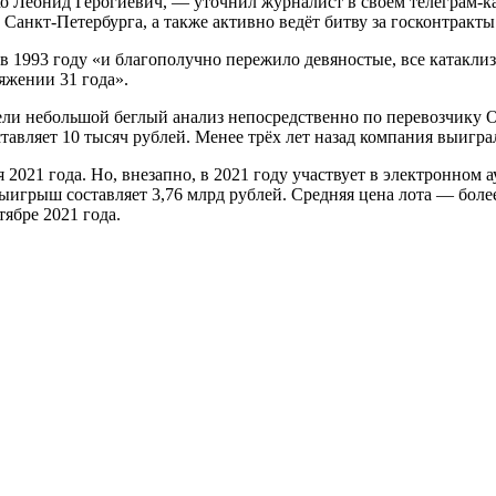
о Леонид Герогиевич, — уточнил журналист в своём телеграм-к
Санкт-Петербурга, а также активно ведёт битву за госконтракты
 1993 году «и благополучно пережило девяностые, все катаклиз
яжении 31 года».
ели небольшой беглый анализ непосредственно по перевозчику 
оставляет 10 тысяч рублей. Менее трёх лет назад компания выигр
ября 2021 года. Но, внезапно, в 2021 году участвует в элект
игрыш составляет 3,76 млрд рублей. Средняя цена лота — более
ябре 2021 года.