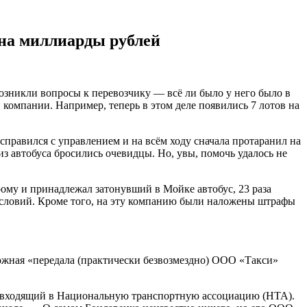
 на миллиарды рублей
возникли вопросы к перевозчику — всё ли было у него было в
компании. Например, теперь в этом деле появились 7 лотов на
справился с управлением и на всём ходу сначала протаранил на
з автобуса бросились очевидцы. Но, увы, помочь удалось не
ому и принадлежал затонувший в Мойке автобус, 23 раза
 условий. Кроме того, на эту компанию были наложены штрафы
южная «передала (практически безвозмездно) ООО «Такси»
, входящий в Национальную транспортную ассоциацию (НТА).