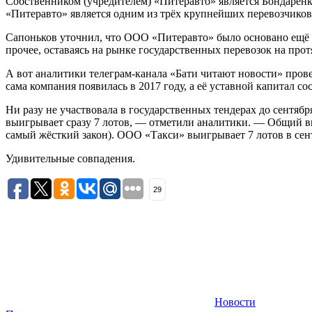
Собственником (учредителем) «Питеравто» является Бондаренк
«Питеравто» является одним из трёх крупнейших перевозчиков 
Сапоньков уточнил, что ООО «Питеравто» было основано ещё в
прочее, оставаясь на рынке государственных перевозок на прот
А вот аналитики телеграм-канала «Бати читают новости» пров
сама компания появилась в 2017 году, а её уставной капитал с
Ни разу не участвовала в государственных тендерах до сент
выигрывает сразу 7 лотов, — отметили аналитики. — Общий вы
самый жёсткий закон). ООО «Такси» выигрывает 7 лотов в сент
Удивительные совпадения.
29
Новости