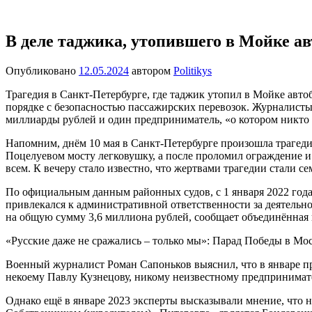
Перейти
Новости
Ещё
к
один
содержимому
В деле таджика, утопившего в Мойке ав
сайт
на
Опубликовано
12.05.2024
автором
Politikys
WordPress
Трагедия в Санкт-Петербурге, где таджик утопил в Мойке авто
порядке с безопасностью пассажирских перевозок. Журналисты
миллиарды рублей и один предприниматель, «о котором никто 
Напомним, днём 10 мая в Санкт-Петербурге произошла трагедия
Поцелуевом мосту легковушку, а после проломил ограждение и 
всем. К вечеру стало известно, что жертвами трагедии стали с
По официальным данным районных судов, с 1 января 2022 года
привлекался к административной ответственности за деятельн
на общую сумму 3,6 миллиона рублей, сообщает объединённая 
​«Русские даже не сражались – только мы»: Парад Победы в М
Военный журналист Роман Сапоньков выяснил, что в январе пр
некоему Павлу Кузнецову, никому неизвестному предпринимате
Однако ещё в январе 2023 эксперты высказывали мнение, чт