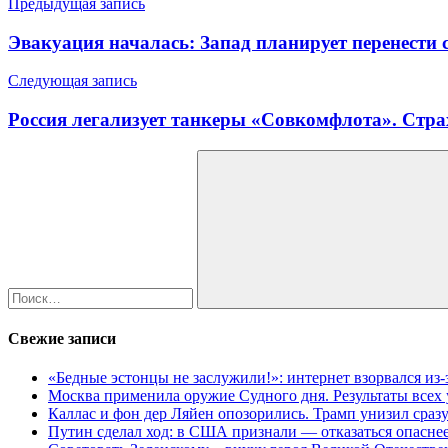
Навигация
Предыдущая запись
по
Эвакуация началась: Запад планирует перенести
записям
Следующая запись
Россия легализует танкеры «Совкомфлота». Стра
Найти:
Поиск
Свежие записи
«Бедные эстонцы не заслужили!»: интернет взорвался из
Москва применила оружие Судного дня. Результаты всех
Каллас и фон дер Ляйен опозорились. Трамп унизил сраз
Путин сделал ход: в США признали — отказаться опаснее