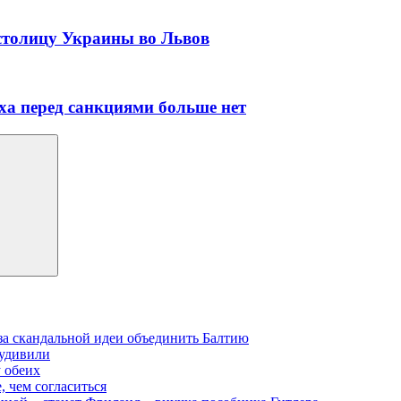
 столицу Украины во Львов
ха перед санкциями больше нет
-за скандальной идеи объединить Балтию
 удивили
у обеих
, чем согласиться