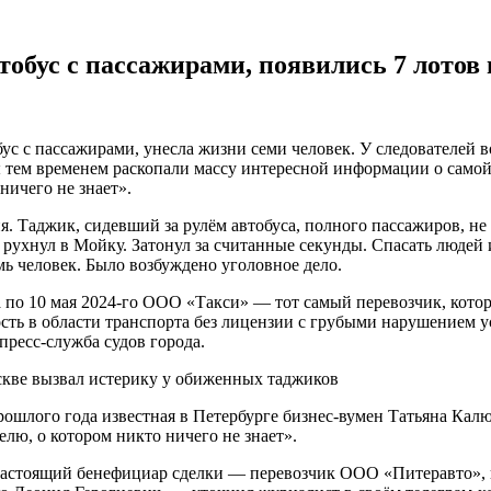
тобус с пассажирами, появились 7 лотов
бус с пассажирами, унесла жизни семи человек. У следователей 
 тем временем раскопали массу интересной информации о самой 
ничего не знает».
. Таджик, сидевший за рулём автобуса, полного пассажиров, не 
рухнул в Мойку. Затонул за считанные секунды. Спасать людей и
емь человек. Было возбуждено уголовное дело.
 по 10 мая 2024-го ООО «Такси» — тот самый перевозчик, котор
ость в области транспорта без лицензии с грубыми нарушением
пресс-служба судов города.
оскве вызвал истерику у обиженных таджиков
ошлого года известная в Петербурге бизнес-вумен Татьяна Кал
лю, о котором никто ничего не знает».
о настоящий бенефициар сделки — перевозчик ООО «Питеравто»