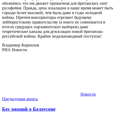
обозначил, что им движет привычная для британских элит
русофобия. Правда, цена эскалации в наше время может быть
гораздо более высокой, чем была даже в годы холодной
войны. Причем консерваторы отрезают будущему
лейбористскому правительству (а никто не сомневается в
итогах грядущих парламентских выборов) даже
теоретические каналы для деэсклации новой британско-
российской войны. Крайне недальновидный поступок!
Владимир Корнилов
РИА Новости
Новости
Навигация
Предыдущая запись
по
Без эмоций о Белоусове
записям