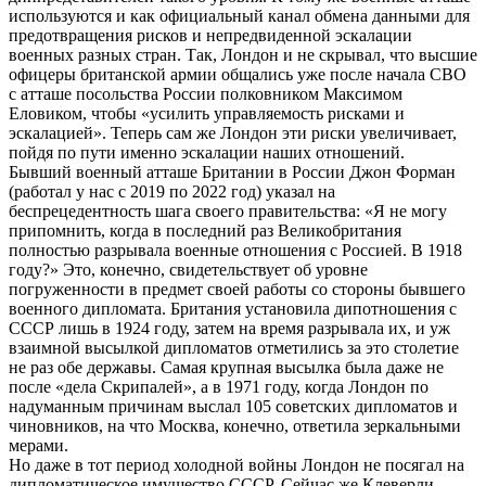
используются и как официальный канал обмена данными для
предотвращения рисков и непредвиденной эскалации
военных разных стран. Так, Лондон и не скрывал, что высшие
офицеры британской армии общались уже после начала СВО
с атташе посольства России полковником Максимом
Еловиком, чтобы «усилить управляемость рисками и
эскалацией». Теперь сам же Лондон эти риски увеличивает,
пойдя по пути именно эскалации наших отношений.
Бывший военный атташе Британии в России Джон Форман
(работал у нас с 2019 по 2022 год) указал на
беспрецедентность шага своего правительства: «Я не могу
припомнить, когда в последний раз Великобритания
полностью разрывала военные отношения с Россией. В 1918
году?» Это, конечно, свидетельствует об уровне
погруженности в предмет своей работы со стороны бывшего
военного дипломата. Британия установила дипотношения с
СССР лишь в 1924 году, затем на время разрывала их, и уж
взаимной высылкой дипломатов отметились за это столетие
не раз обе державы. Самая крупная высылка была даже не
после «дела Скрипалей», а в 1971 году, когда Лондон по
надуманным причинам выслал 105 советских дипломатов и
чиновников, на что Москва, конечно, ответила зеркальными
мерами.
Но даже в тот период холодной войны Лондон не посягал на
дипломатическое имущество СССР. Сейчас же Клеверли