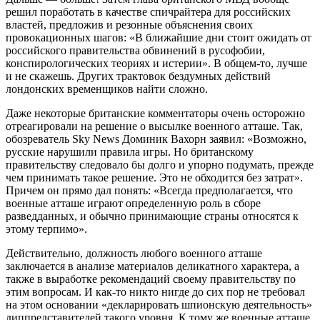
решил поработать в качестве спичрайтера для российских
властей, предложив и резонные объяснения своих
провокационных шагов: «В ближайшие дни стоит ожидать от
российского правительства обвинений в русофобии,
конспирологических теориях и истерии». В общем-то, лучше
и не скажешь. Других трактовок бездумных действий
лондонских временщиков найти сложно.
Даже некоторые британские комментаторы очень осторожно
отреагировали на решение о высылке военного атташе. Так,
обозреватель Sky News Доминик Вахорн заявил: «Возможно,
русские нарушили правила игры. Но британскому
правительству следовало бы долго и упорно подумать, прежде
чем принимать такое решение. Это не обходится без затрат».
Причем он прямо дал понять: «Всегда предполагается, что
военные атташе играют определенную роль в сборе
разведданных, и обычно принимающие страны относятся к
этому терпимо».
Действительно, должность любого военного атташе
заключается в анализе материалов деликатного характера, а
также в выработке рекомендаций своему правительству по
этим вопросам. И как-то никто нигде до сих пор не требовал
на этом основании «декларировать шпионскую деятельность»
диппредставителей такого уровня. К тому же военные атташе