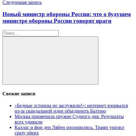
Следующая запись
Новый министр обороны России: что о будущем
министре обороны России говорят враги
Найти:
Поиск
Свежие записи
«Бедные эстонцы не заслужили!»: интернет взорвался
из-за скандальной идеи объединить Балтию
Москва применила оружие Судного дня. Результаты
всех удивили
Каллас и фон дер Ляйен опозорились. Трамп унизил
сразу обеих