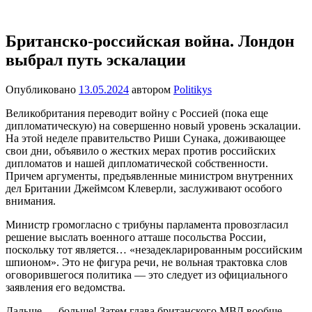
Перейти
Новости
Ещё
к
один
содержимому
Британско-российская война. Лондон
сайт
выбрал путь эскалации
на
WordPress
Опубликовано
13.05.2024
автором
Politikys
Великобритания переводит войну с Россией (пока еще
дипломатическую) на совершенно новый уровень эскалации.
На этой неделе правительство Риши Сунака, доживающее
свои дни, объявило о жестких мерах против российских
дипломатов и нашей дипломатической собственности.
Причем аргументы, предъявленные министром внутренних
дел Британии Джеймсом Клеверли, заслуживают особого
внимания.
Министр громогласно с трибуны парламента провозгласил
решение выслать военного атташе посольства России,
поскольку тот является… «незадекларированным российским
шпионом». Это не фигура речи, не вольная трактовка слов
оговорившегося политика — это следует из официального
заявления его ведомства.
Дальше — больше! Затем глава британского МВД вообще