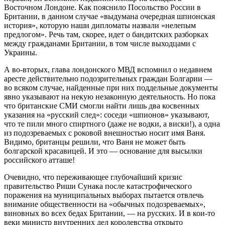
Восточном Лондоне. Как пояснило Посольство России в
Британии, в данном случае «выдумана очередная шпионская
история», которую наши дипломаты назвали «нелепым
предлогом». Речь там, скорее, идет о бандитских разборках
между гражданами Британии, в том числе выходцами с
Украины.
А во-вторых, глава лондонского МВД вспомнил о недавнем
аресте действительно подозрительных граждан Болгарии —
во всяком случае, найденные при них поддельные документы
явно указывают на некую незаконную деятельность. Но пока
что британские СМИ смогли найти лишь два косвенных
указания на «русский след»: соседи «шпионов» указывают,
что те пили много спиртного (даже не водки, а виски!), а одна
из подозреваемых с роковой внешностью носит имя Ваня.
Видимо, британцы решили, что Ваня не может быть
болгарской красавицей. И это — основание для высылки
российского атташе!
Очевидно, что переживающее глубочайший кризис
правительство Риши Сунака после катастрофического
поражения на муниципальных выборах пытается отвлечь
внимание общественности на «обычных подозреваемых»,
виновных во всех бедах Британии, — на русских. И в кои-то
веки министр внутренних дел королевства открыто