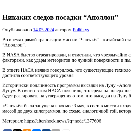
Перейти
Новости
Ещё
к
один
содержимому
Никаких следов посадки “Аполлон”
сайт
на
Опубликовано
14.05.2024
автором
Politikys
WordPress
Во время прямой трансляции миссии “Чанъэ-6” – китайской ст
“Аполлон”.
В NASA быстро отреагировали, и отметили, что чрезвычайно 
факторами, как удары метеоритов по лунной поверхности и пы
В ответе НАСА неявно говорилось, что существующие техноло
достигла соответствующего уровня.
Исторически подлинность программы высадки на Луну «Аполл
Луну». В связи с этим НАСА пояснило, что среда на поверхнос
будет реагировать на утверждения о том, что высадка на Луну
«Чанъэ-6» была запущена в космос 3 мая, в состав миссии вхо
массой до двух килограммов, по схеме, аналогичной той, котор
Материал: https://aftershock.news/?q=node/1377696