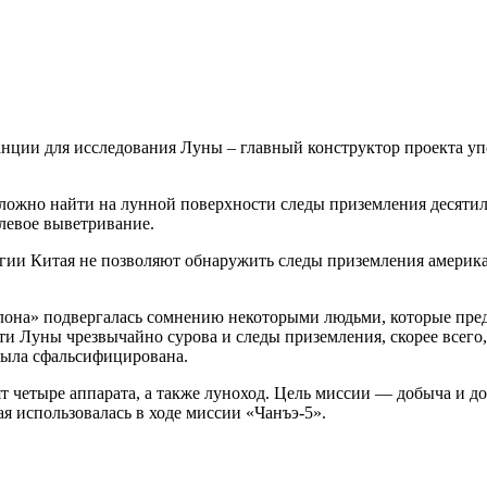
анции для исследования Луны – главный конструктор проекта уп
сложно найти на лунной поверхности следы приземления десяти
левое выветривание.
гии Китая не позволяют обнаружить следы приземления америка
она» подвергалась сомнению некоторыми людьми, которые пред
ти Луны чрезвычайно сурова и следы приземления, скорее всего
 была сфальсифицирована.
дят четыре аппарата, а также луноход. Цель миссии — добыча и 
ая использовалась в ходе миссии «Чанъэ-5».