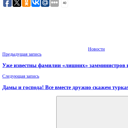
40
Новости
Навигация
Предыдущая запись
по
Уже известны фамилии «лишних» замминистров
записям
Следующая запись
Дамы и господа! Все вместе дружно скажем туркам
Найти: