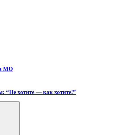
 в МО
: “Не хотите — как хотите!”