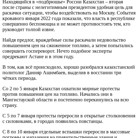
Находящийся в «подбрюшье» России Казахстан – вторая
после страны с нелегитимным президентом удобная цель для
раскачки ситуации, чтобы воздействовать на Москву. События
кровавого января 2022 года показали, что власть в республике
совершенно беспомощна и не может противостоять тем, кто
руководит толпой извне.
Найдя предлог, враждебные силы раскачали недовольство
повышением цен на сжиженное топливо, а затем попытались
совершить госпереворот. Нечто подобное эксперты
предрекают Астане и в этом году.
В том, как всё происходило, хорошо разобрался казахстанский
политолог Данияр Ашимбаев, выделив в восстании три
чётких периода.
Со 2 по 5 января Казахстан охватили мирные протесты
против повышения цен на топливо. Начались они в
Мангистауской области и постепенно перекинулись на всю
страну.
С 5 по 7 января протесты переросли в открытые столкновения
с силовиками, в городах появились повстанцы.
С 8 по 10 января отдельные вспышки переросли в массовые
погромы и нападения на правительственные здания и