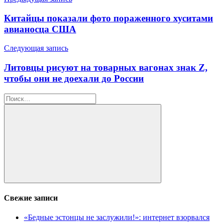
Навигация
по
Китайцы показали фото пораженного хуситами
записям
авианосца США
Следующая запись
Литовцы рисуют на товарных вагонах знак Z,
чтобы они не доехали до России
Найти:
Поиск
Свежие записи
«Бедные эстонцы не заслужили!»: интернет взорвался