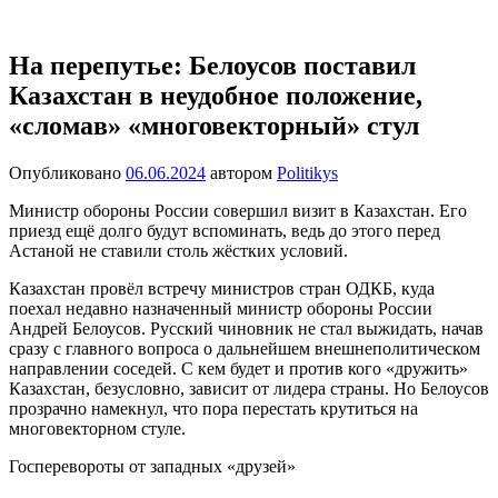
Перейти
Новости
Ещё
к
один
содержимому
На перепутье: Белоусов поставил
сайт
Казахстан в неудобное положение,
на
WordPress
«сломав» «многовекторный» стул
Опубликовано
06.06.2024
автором
Politikys
Министр обороны России совершил визит в Казахстан. Его
приезд ещё долго будут вспоминать, ведь до этого перед
Астаной не ставили столь жёстких условий.
Казахстан провёл встречу министров стран ОДКБ, куда
поехал недавно назначенный министр обороны России
Андрей Белоусов. Русский чиновник не стал выжидать, начав
сразу с главного вопроса о дальнейшем внешнеполитическом
направлении соседей. С кем будет и против кого «дружить»
Казахстан, безусловно, зависит от лидера страны. Но Белоусов
прозрачно намекнул, что пора перестать крутиться на
многовекторном стуле.
Госперевороты от западных «друзей»