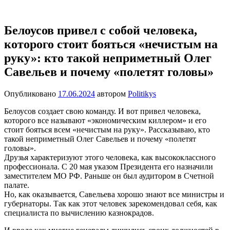
Перейти
Новости
Ещё
к
один
содержимому
Белоусов привел с собой человека,
сайт
которого стоит бояться «нечистым на
на
WordPress
руку»: кто такой неприметный Олег
Савельев и почему «полетят головы»
Опубликовано
17.06.2024
автором
Politikys
Белоусов создает свою команду. И вот привел человека,
которого все называют «экономическим киллером» и его
стоит бояться всем «нечистым на руку». Рассказываю, кто
такой неприметный Олег Савельев и почему «полетят
головы».
Друзья характеризуют этого человека, как высококлассного
профессионала. С 20 мая указом Президента его назначили
заместителем МО РФ. Раньше он был аудитором в Счетной
палате.
Но, как оказывается, Савельева хорошо знают все министры и
губернаторы. Так как этот человек зарекомендовал себя, как
специалиста по вычислению казнокрадов.