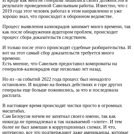
И вроде как многие генералы лишились своих должностей в
результате проведенной Савельевым работы. Известно, что с
2019 года этот человек работал в этом направлении и уже
хорошо знал, что происходит в оборонном ведомстве.
Процесс выявления казнокрадов занимает много времени, так
как после обнаружения аудитором проблем, происходит
процесс сбора доказательств следствием.
И только после этого происходят судебные разбирательства. И
вот на этот самый сбор доказательств требуется много
времени.
Есть мнение, что Савельев предоставил компроматы на
генералов-казнокрадов еще несколько лет назад.
Но из –за событий 2022 года процесс был ненадолго
остановлен. И видимо на боевых действиях и горе других
генералы еще больше поживились, за что и последовала
расплата.
В настоящее время происходят чистки просто в огромных
масштабах.
Сам Белоусов ничем не запятнал своего имени, так как
никогда не принадлежал к так называемой «элите». И тем
более не был замешан в коррупционных схемах. И что,
интересно, все это подтверждают даже американцы, которые