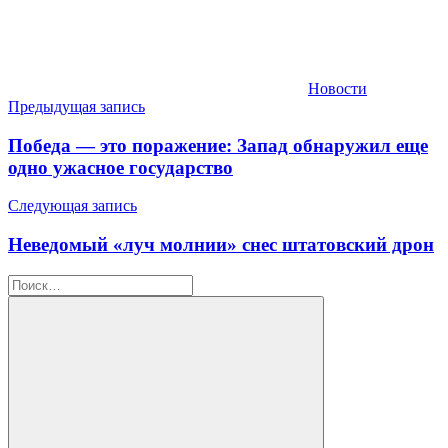
Новости
Навигация
Предыдущая запись
по
Победа — это поражение: Запад обнаружил еще
записям
одно ужасное государство
Следующая запись
Неведомый «луч молнии» снес штатовский дрон
Найти: